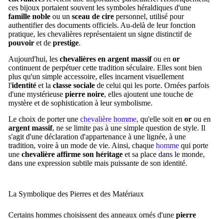
ces bijoux portaient souvent les symboles héraldiques d'une
famille noble
ou un
sceau de cire
personnel, utilisé pour
authentifier des documents officiels. Au-delà de leur fonction
pratique, les chevalières représentaient un signe distinctif de
pouvoir
et de
prestige
.
Aujourd'hui, les
chevalières en argent massif
ou en
or
continuent de perpétuer cette tradition séculaire. Elles sont bien
plus qu'un simple accessoire, elles incarnent visuellement
l'
identité
et la
classe sociale
de celui qui les porte. Ornées parfois
d'une mystérieuse
pierre noire
, elles ajoutent une touche de
mystère et de sophistication à leur symbolisme.
Le choix de porter une
chevalière homme
, qu'elle soit en
or
ou en
argent massif
, ne se limite pas à une simple question de style. Il
s'agit d'une déclaration d'appartenance à une lignée, à une
tradition, voire à un mode de vie. Ainsi, chaque
homme
qui porte
une
chevalière affirme son héritage
et sa place dans le monde,
dans une expression subtile mais puissante de son identité.
La Symbolique des Pierres et des Matériaux
Certains hommes choisissent des anneaux ornés d'une
pierre