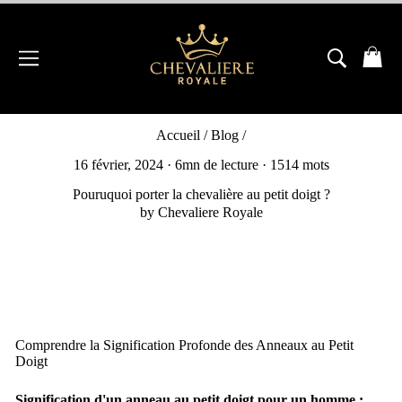
Passer
au
contenu
NAVIGATION
RECH
P
Accueil
/
Blog
/
16 février, 2024
· 6mn de lecture · 1514 mots
Pouruquoi porter la chevalière au petit doigt ?
by Chevaliere Royale
Comprendre la Signification Profonde des Anneaux au Petit
Doigt
Signification d'un anneau au petit doigt pour un homme :