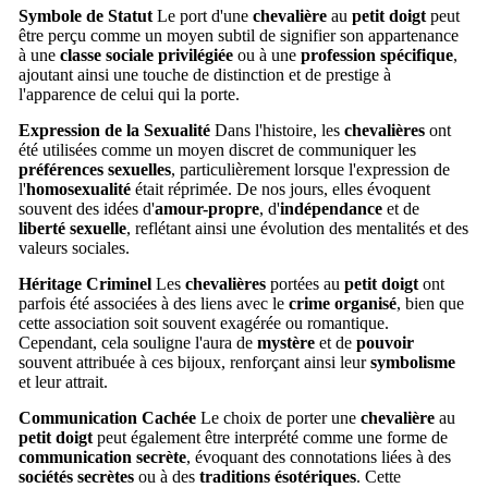
Symbole de Statut
Le port d'une
chevalière
au
petit doigt
peut
être perçu comme un moyen subtil de signifier son appartenance
à une
classe sociale privilégiée
ou à une
profession spécifique
,
ajoutant ainsi une touche de distinction et de prestige à
l'apparence de celui qui la porte.
Expression de la Sexualité
Dans l'histoire, les
chevalières
ont
été utilisées comme un moyen discret de communiquer les
préférences sexuelles
, particulièrement lorsque l'expression de
l'
homosexualité
était réprimée. De nos jours, elles évoquent
souvent des idées d'
amour-propre
, d'
indépendance
et de
liberté sexuelle
, reflétant ainsi une évolution des mentalités et des
valeurs sociales.
Héritage Criminel
Les
chevalières
portées au
petit doigt
ont
parfois été associées à des liens avec le
crime organisé
, bien que
cette association soit souvent exagérée ou romantique.
Cependant, cela souligne l'aura de
mystère
et de
pouvoir
souvent attribuée à ces bijoux, renforçant ainsi leur
symbolisme
et leur attrait.
Communication Cachée
Le choix de porter une
chevalière
au
petit doigt
peut également être interprété comme une forme de
communication secrète
, évoquant des connotations liées à des
sociétés secrètes
ou à des
traditions ésotériques
. Cette