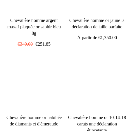
Chevalière homme argent
Chevalière homme or jaune la
massif plaquée or saphir bleu
déclaration de taille parfaite
8g
À partir de
€1,350.00
Prix
€340.00
Prix
€251.85
régulier
réduit
Chevalière homme or habillée
Chevalière homme or 10-14-18
de diamants et d'émeraude
carats une déclaration
étincelante