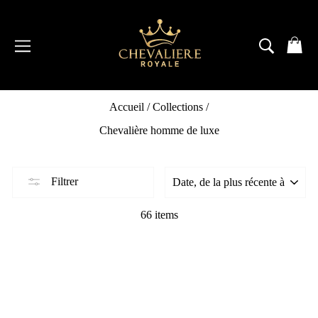
Passer
au
contenu
NAVIGATION
RECH
P
Accueil
/
Collections
/
Chevalière homme de luxe
Filtrer
66 items