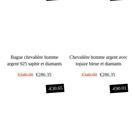
Bague chevalière homme
Chevalière homme argent avec
argent 925 saphir et diamants
topaze bleue et diamants
Prix
€340.00
Prix
€286.35
Prix
€340.00
Prix
€286.35
régulier
réduit
régulier
réduit
€30.65
€90.01
-
-