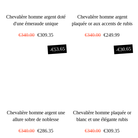
Chevalière homme argent doté
Chevalière homme argent
d'une émeraude unique
plaquée or aux accents de rubis
Prix
€340.00
Prix
€309.35
Prix
€340.00
Prix
€249.99
régulier
réduit
régulier
réduit
€53.65
€30.65
-
-
Chevalière homme argent une
Chevalière homme plaquée or
allure sobre de noblesse
blanc et une élégante rubis
Prix
€340.00
Prix
€286.35
Prix
€340.00
Prix
€309.35
régulier
réduit
régulier
réduit