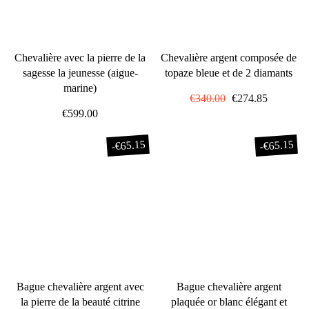
Chevalière avec la pierre de la
Chevalière argent composée de
sagesse la jeunesse (aigue-
topaze bleue et de 2 diamants
marine)
Prix
€340.00
Prix
€274.85
€599.00
régulier
réduit
€65.15
€65.15
-
-
Bague chevalière argent avec
Bague chevalière argent
la pierre de la beauté citrine
plaquée or blanc élégant et