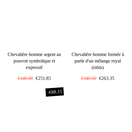
Chevalière homme argent au
Chevalière homme formée à
pouvoir symbolique et
partir d'un mélange royal
expressif
(rubis)
Prix
€340.00
Prix
€251.85
Prix
€340.00
Prix
€263.35
régulier
réduit
régulier
réduit
€88.15
-