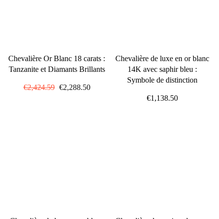
Chevalière Or Blanc 18 carats :
Chevalière de luxe en or blanc
Tanzanite et Diamants Brillants
14K avec saphir bleu :
Symbole de distinction
Prix
€2,424.59
Prix
€2,288.50
régulier
réduit
€1,138.50