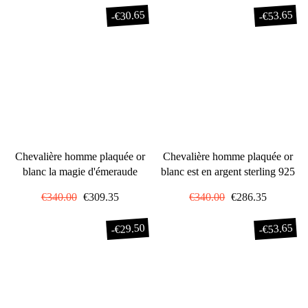
€30.65
€53.65
-
-
Chevalière homme plaquée or
Chevalière homme plaquée or
blanc la magie d'émeraude
blanc est en argent sterling 925
Prix
€340.00
Prix
€309.35
Prix
€340.00
Prix
€286.35
régulier
réduit
régulier
réduit
€29.50
€53.65
-
-