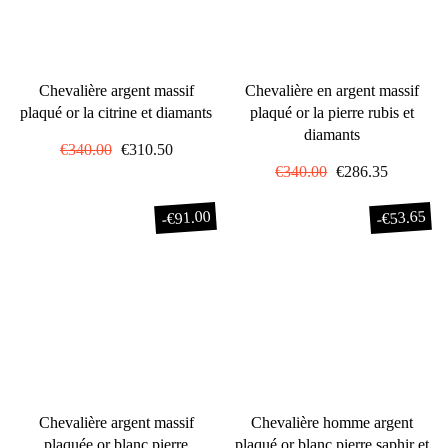
Chevalière argent massif
Chevalière en argent massif
plaqué or la citrine et diamants
plaqué or la pierre rubis et
diamants
Prix
€340.00
Prix
€310.50
régulier
réduit
Prix
€340.00
Prix
€286.35
régulier
réduit
€91.00
€53.65
-
-
Chevalière argent massif
Chevalière homme argent
plaquée or blanc pierre
plaqué or blanc pierre saphir et