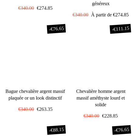
généreux
Prix
€340.00
Prix
€274.85
régulier
réduit
Prix
€340.00
Prix
À partir de
€274.85
régulier
réduit
€111.15
€76.65
-
-
Bague chevalière argent massif
Chevalière homme argent
plaquée or un look distinctif
massif améthyste lourd et
solide
Prix
€340.00
Prix
€263.35
régulier
réduit
Prix
€340.00
Prix
€228.85
régulier
réduit
€88.15
€76.65
-
-