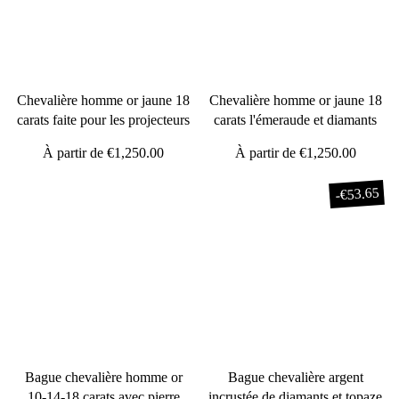
Chevalière homme or jaune 18
Chevalière homme or jaune 18
carats faite pour les projecteurs
carats l'émeraude et diamants
À partir de
€1,250.00
À partir de
€1,250.00
€53.65
-
Bague chevalière homme or
Bague chevalière argent
10-14-18 carats avec pierre
incrustée de diamants et topaze