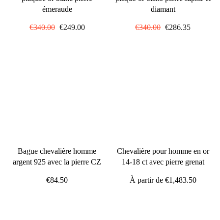
émeraude
diamant
Prix
€340.00
Prix
€249.00
Prix
€340.00
Prix
€286.35
régulier
réduit
régulier
réduit
Bague chevalière homme
Chevalière pour homme en or
argent 925 avec la pierre CZ
14-18 ct avec pierre grenat
€84.50
À partir de
€1,483.50