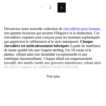
1
2
Suivant
Découvrez notre nouvelle collection de
chevalières pour homme
,
une gamme luxueuse qui incarne l'élégance et la distinction. Ces
chevalières exquises sont conçues pour les hommes sophistiqués
qui apprécient le raffinement et le style intemporel.
Chaque
chevalière est méticuleusement fabriquée
à partir de matériaux
de haute qualité tels que l'argent sterling, l'or 18 carats et le
platine, offrant ainsi une durabilité exceptionnelle et une
esthétique époustouflante. Chaque détail est soigneusement
travaillé, des motifs ciselés aux gravures minutieuses, créant ainsi
des pièces uniques qui reflètent l'art de l'orfèvrerie.
Voir plus
Chevalière de Luxe : L'Art de la Bijouterie au Service du Style
Notre collection de
chevalières homme de luxe
propose une
variété de designs captivants, allant des motifs classiques aux
créations contemporaines.
Des emblèmes nobles et des
armoiries gravées ajoutent une touche d'héritage et de
prestige
, tandis que des motifs géométriques et des lignes épurées