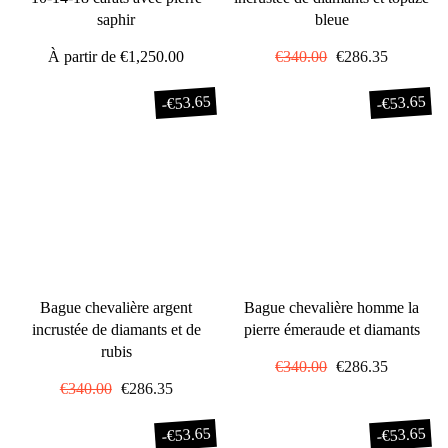
saphir
bleue
À partir de
€1,250.00
Prix
€340.00
Prix
€286.35
régulier
réduit
€53.65
€53.65
-
-
Bague chevalière argent
Bague chevalière homme la
incrustée de diamants et de
pierre émeraude et diamants
rubis
Prix
€340.00
Prix
€286.35
Prix
€340.00
Prix
€286.35
régulier
réduit
régulier
réduit
€53.65
€53.65
-
-