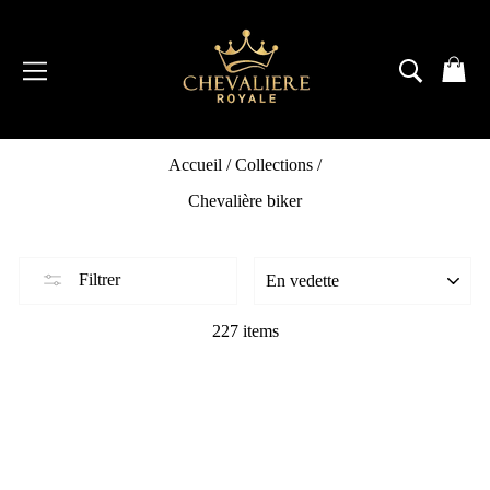
Passer
au
contenu
NAVIGATION
RECH
P
Accueil
/
Collections
/
Chevalière biker
Filtrer
227 items