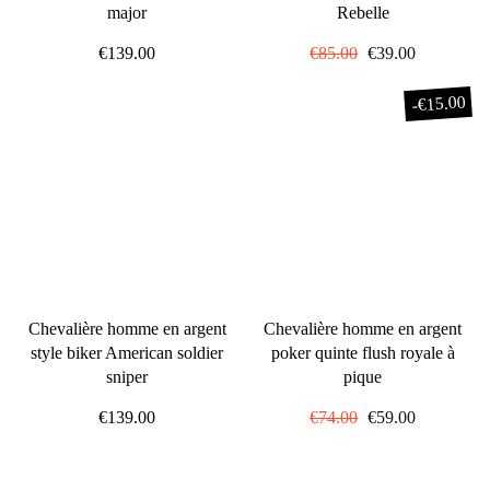
major
Rebelle
€139.00
Prix
€85.00
Prix
€39.00
régulier
réduit
€15.00
-
Chevalière homme en argent
Chevalière homme en argent
style biker American soldier
poker quinte flush royale à
sniper
pique
€139.00
Prix
€74.00
Prix
€59.00
régulier
réduit