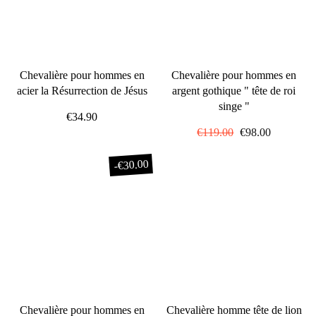
Chevalière pour hommes en
Chevalière pour hommes en
acier la Résurrection de Jésus
argent gothique " tête de roi
singe "
€34.90
Prix
€119.00
Prix
€98.00
régulier
réduit
€30.00
-
Chevalière pour hommes en
Chevalière homme tête de lion