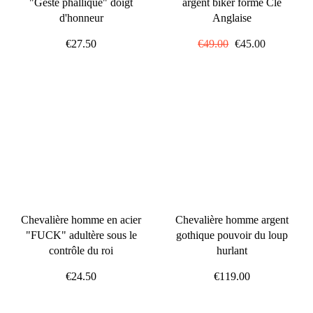
"Geste phallique" doigt
argent biker forme Clé
d'honneur
Anglaise
€27.50
Prix
€49.00
Prix
€45.00
régulier
réduit
Chevalière homme en acier
Chevalière homme argent
"FUCK" adultère sous le
gothique pouvoir du loup
contrôle du roi
hurlant
€24.50
€119.00