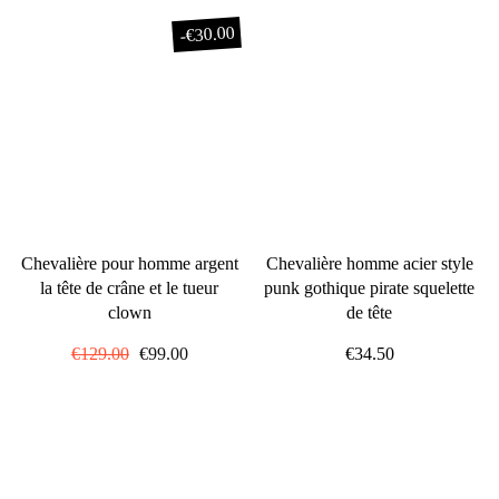
régulier
réduit
€30.00
-
Chevalière pour homme argent
Chevalière homme acier style
la tête de crâne et le tueur
punk gothique pirate squelette
clown
de tête
Prix
€129.00
Prix
€99.00
€34.50
régulier
réduit