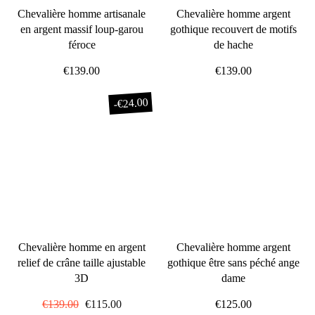
Chevalière homme artisanale
Chevalière homme argent
en argent massif loup-garou
gothique recouvert de motifs
féroce
de hache
€139.00
€139.00
€24.00
-
Chevalière homme en argent
Chevalière homme argent
relief de crâne taille ajustable
gothique être sans péché ange
3D
dame
Prix
€139.00
Prix
€115.00
€125.00