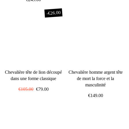
€26.00
-
Chevalière tête de lion découpé
Chevalière homme argent tête
dans une forme classique
de mort la force et la
masculinité
Prix
€105.00
Prix
€79.00
régulier
réduit
€149.00