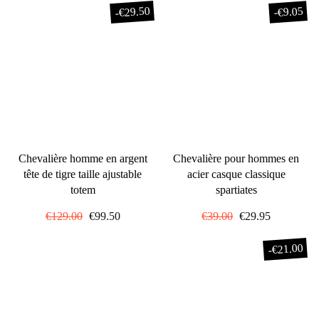
€29.50
€9.05
-
-
Chevalière homme en argent
Chevalière pour hommes en
tête de tigre taille ajustable
acier casque classique
totem
spartiates
Prix
€129.00
Prix
€99.50
Prix
€39.00
Prix
€29.95
régulier
réduit
régulier
réduit
€21.00
-