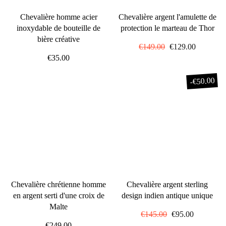
Chevalière homme acier
Chevalière argent l'amulette de
inoxydable de bouteille de
protection le marteau de Thor
bière créative
Prix
€149.00
Prix
€129.00
€35.00
régulier
réduit
€50.00
-
Chevalière chrétienne homme
Chevalière argent sterling
en argent serti d'une croix de
design indien antique unique
Malte
Prix
€145.00
Prix
€95.00
€249.00
régulier
réduit