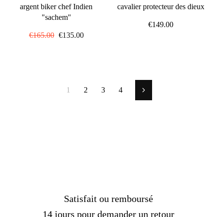
argent biker chef Indien
cavalier protecteur des dieux
"sachem"
€149.00
Prix
€165.00
Prix
€135.00
régulier
réduit
1
2
3
4
Suivant
Satisfait ou remboursé
14 jours pour demander un retour