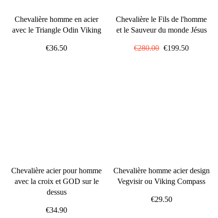
Chevalière homme en acier
Chevalière le Fils de l'homme
avec le Triangle Odin Viking
et le Sauveur du monde Jésus
€36.50
Prix
€280.00
Prix
€199.50
régulier
réduit
Chevalière acier pour homme
Chevalière homme acier design
avec la croix et GOD sur le
Vegvisir ou Viking Compass
dessus
€29.50
€34.90