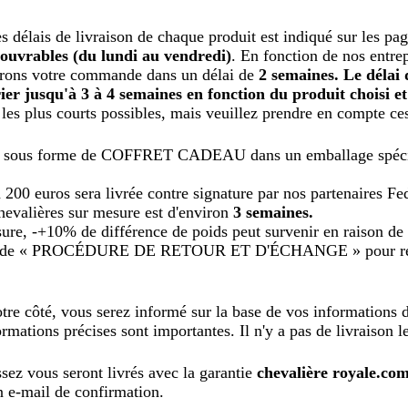
□
es délais de livraison de chaque produit est indiqué sur les pa
 ouvrables (du lundi au vendredi)
. En fonction de nos entrep
rerons votre commande dans un délai de
2 semaines. Le délai d
ier jusqu'à 3 à 4 semaines en fonction du produit choisi et
s les plus courts possibles, mais veuillez prendre en compte ces
s sous forme de COFFRET CADEAU dans un emballage spécial
200 euros sera livrée contre signature par nos partenaires 
hevalières sur mesure est d'environ
3 semaines.
e, -+10% de différence de poids peut survenir en raison de 
page de « PROCÉDURE DE RETOUR ET D'ÉCHANGE » pour ret
tre côté, vous serez informé sur la base de vos informations 
rmations précises sont importantes. Il n'y a pas de livraison les
sez vous seront livrés avec la garantie
chevalière royale.co
un e-mail de confirmation.