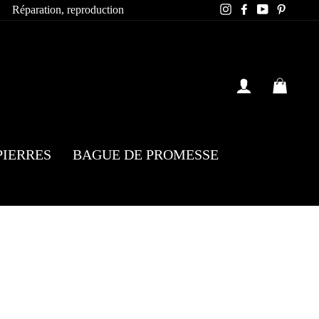
Instagram
Facebook
YouTube
Pintere
Réparation, reproduction
SE CONN
PAN
PIERRES
BAGUE DE PROMESSE