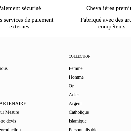
Paiement sécurisé
Chevalières prem
s services de paiement
Fabriqué avec des art
externes
compétents
COLLECTION
nous
Femme
Homme
Or
Acier
PARTENAIRE
Argent
Sur Mesure
Catholique
re devis
Islamique
eproduction
Personnalisable