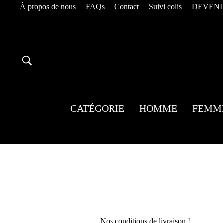
Passer
À propos de nous
FAQs
Contact
Suivi colis
DEVENI
au
contenu
RECHERCHER
CATÉGORIE
HOMME
FEMM
Nos conditions de livraison !