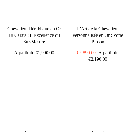
Chevalière Héraldique en Or
L'Art de la Chevalière
18 Carats : L'Excellence du
Personnalisée en Or : Votre
Sur-Mesure
Blason
À partir de
€1,990.00
Prix
€2,899.00
Prix
À partir de
régulier
€2,190.00
réduit