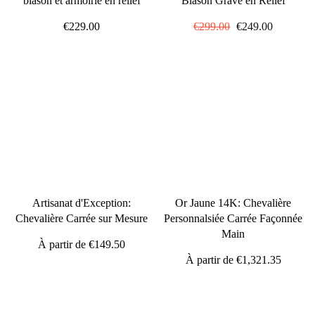
blason et armoirie en relief
Blason Gravé en Relief
€229.00
Prix
€299.00
Prix
€249.00
régulier
réduit
Artisanat d'Exception:
Or Jaune 14K: Chevalière
Chevalière Carrée sur Mesure
Personnalsiée Carrée Façonnée
Main
À partir de
€149.50
À partir de
€1,321.35