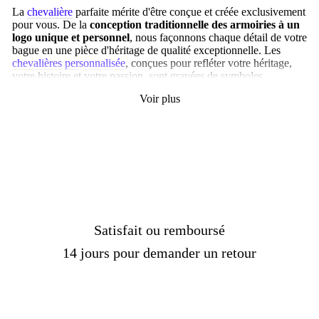
La
chevalière
parfaite mérite d'être conçue et créée exclusivement
pour vous.
De la
conception traditionnelle des armoiries à un
logo unique et personnel
, nous façonnons chaque détail de votre
bague en une pièce d'héritage de qualité exceptionnelle.
Les
chevalières personnalisée
, conçues pour refléter votre héritage,
votre histoire et votre passion, sont gravées de symboles
extrêmement importants pour votre identité.
Voir plus
Des clients ont choisi de graver des
chevalières homme
ou
femmes avec des symboles marins pour représenter leur amour de
la mer, le drapeau de leur pays d'origine après l'émigration, ainsi
que des blasons et des devises familiales. Votre
chevalière
personnalisable
doit vous représenter. Optez pour la tradition en
sculptant les armoiries familiales dans une
chevalière ovale
classique
ou créez quelque chose d'unique et moderne avec votre
propre monogramme. Quel que soit le style qui vous convient,
nous vous aidons à rendre votre
chevalière
véritablement
personnelle.
Satisfait ou remboursé
Offrir des cadeaux spéciaux à nos proches peut parfois s'avérer
14 jours pour demander un retour
difficile, mais concevoir une
chevalière personnalisée
est une
solution infaillible !
Vos
chevalières
de rêve sont à portée de
clic. Les meilleurs cadeaux sont ceux qui sont spécialement
conçus pour eux.