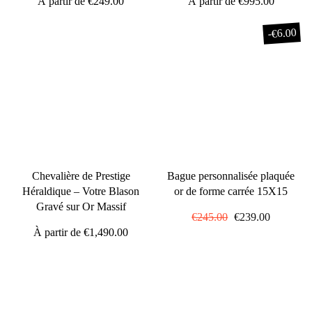
À partir de
€249.00
À partir de
€995.00
€6.00
-
Chevalière de Prestige
Bague personnalisée plaquée
Héraldique – Votre Blason
or de forme carrée 15X15
Gravé sur Or Massif
Prix
€245.00
Prix
€239.00
À partir de
€1,490.00
régulier
réduit