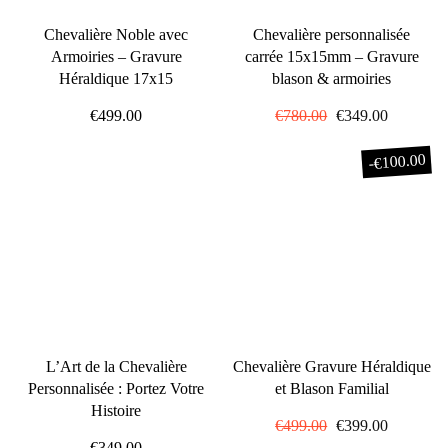
Chevalière Noble avec
Chevalière personnalisée
Armoiries – Gravure
carrée 15x15mm – Gravure
Héraldique 17x15
blason & armoiries
€499.00
Prix
€780.00
Prix
€349.00
régulier
réduit
€100.00
-
L’Art de la Chevalière
Chevalière Gravure Héraldique
Personnalisée : Portez Votre
et Blason Familial
Histoire
Prix
€499.00
Prix
€399.00
€349.00
régulier
réduit