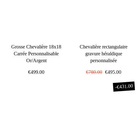
Grosse Chevalière 18x18
Chevalière rectangulaire
Carrée Personnalisable
gravure héraldique
Or/Argent
personnalisée
€499.00
Prix
€780.00
Prix
€495.00
régulier
réduit
€431.00
-