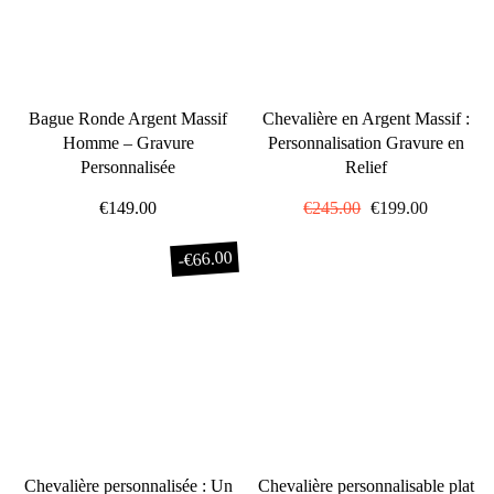
Bague Ronde Argent Massif
Chevalière en Argent Massif :
Homme – Gravure
Personnalisation Gravure en
Personnalisée
Relief
€149.00
Prix
€245.00
Prix
€199.00
régulier
réduit
€66.00
-
Chevalière personnalisée : Un
Chevalière personnalisable plat