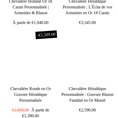
Chevalière Homme Or 18
Chevalière Héraldique
Carats Personnalisée |
Personnalisée : L'Éclat de vos
Armoiries & Blason
Armoiries en Or 18 Carats
À partir de
€1,940.00
€3,345.00
€1,509.00
-
Chevalière Ronde en Or
Chevalière Héraldique
Gravure Héraldique
Personnalisée : Gravure Blason
Personnalisée
Familial en Or Massif
Prix
€2,899.00
Prix
À partir de
€2,590.00
régulier
€1,390.00
réduit