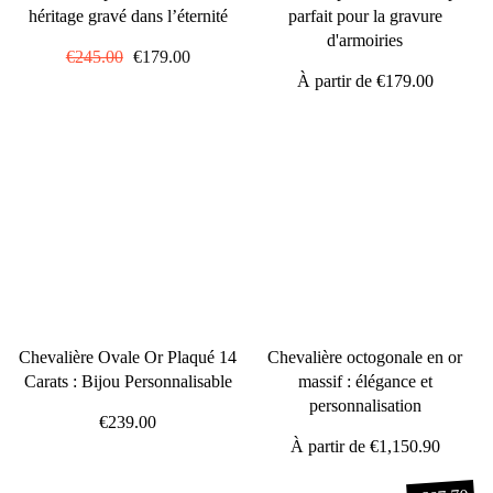
héritage gravé dans l’éternité
parfait pour la gravure
d'armoiries
Prix
€245.00
Prix
€179.00
régulier
réduit
À partir de
€179.00
Chevalière Ovale Or Plaqué 14
Chevalière octogonale en or
Carats : Bijou Personnalisable
massif : élégance et
personnalisation
€239.00
À partir de
€1,150.90