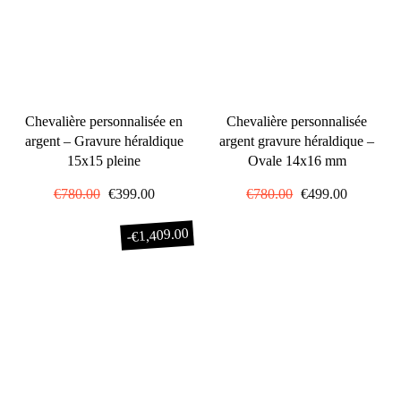
Chevalière personnalisée en
Chevalière personnalisée
argent – Gravure héraldique
argent gravure héraldique –
15x15 pleine
Ovale 14x16 mm
Prix
€780.00
Prix
€399.00
Prix
€780.00
Prix
€499.00
régulier
réduit
régulier
réduit
€1,409.00
-