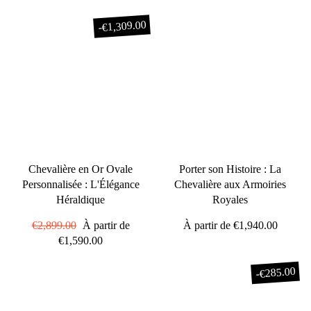
€1,309.00
-
Chevalière en Or Ovale
Porter son Histoire : La
Personnalisée : L'Élégance
Chevalière aux Armoiries
Héraldique
Royales
Prix
€2,899.00
Prix
À partir de
À partir de
€1,940.00
régulier
€1,590.00
réduit
€285.00
-