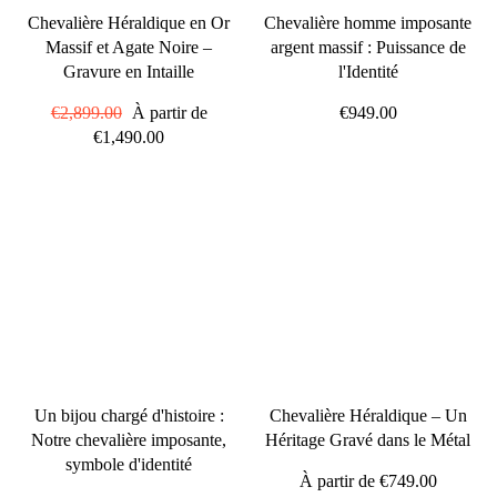
Chevalière Héraldique en Or
Chevalière homme imposante
Massif et Agate Noire –
argent massif : Puissance de
Gravure en Intaille
l'Identité
Prix
€2,899.00
Prix
À partir de
€949.00
régulier
€1,490.00
réduit
Un bijou chargé d'histoire :
Chevalière Héraldique – Un
Notre chevalière imposante,
Héritage Gravé dans le Métal
symbole d'identité
À partir de
€749.00