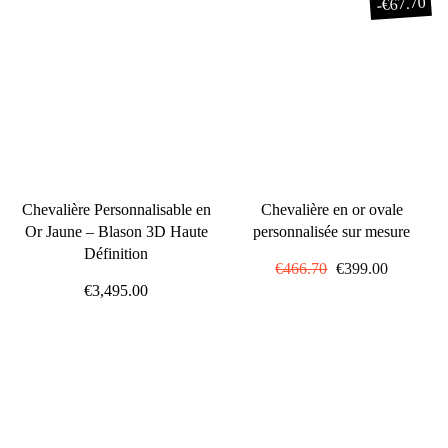
€67.70
-
Chevalière Personnalisable en
Chevalière en or ovale
Or Jaune – Blason 3D Haute
personnalisée sur mesure
Définition
Prix
€466.70
Prix
€399.00
€3,495.00
régulier
réduit