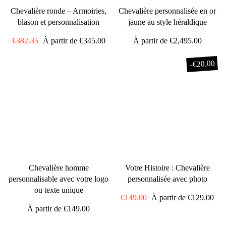
Chevalière ronde – Armoiries,
Chevalière personnalisée en or
blason et personnalisation
jaune au style héraldique
Prix
€382.35
Prix
À partir de
€345.00
À partir de
€2,495.00
régulier
réduit
€20.00
-
Chevalière homme
Votre Histoire : Chevalière
personnalisable avec votre logo
personnalisée avec photo
ou texte unique
Prix
€149.00
Prix
À partir de
€129.00
À partir de
€149.00
régulier
réduit