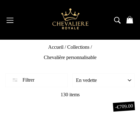
Passer
au
contenu
NAVIGATION
RECH
P
Accueil
/
Collections
/
Chevalière personnalisable
Filtrer
130 items
€709.00
-