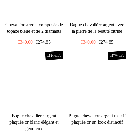
Chevalière argent composée de
Bague chevalière argent avec
topaze bleue et de 2 diamants
la pierre de la beauté citrine
Prix
€340.00
Prix
€274.85
Prix
€340.00
Prix
€274.85
régulier
réduit
régulier
réduit
€65.15
€76.65
-
-
Bague chevalière argent
Bague chevalière argent massif
plaquée or blanc élégant et
plaquée or un look distinctif
généreux