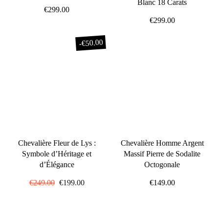
Blanc 18 Carats
€299.00
€299.00
€50.00
-
Chevalière Fleur de Lys :
Chevalière Homme Argent
Symbole d’Héritage et
Massif Pierre de Sodalite
d’Élégance
Octogonale
Prix
€249.00
Prix
€199.00
€149.00
régulier
réduit