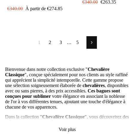
Prix
€340.00
Prix
€263.35
Prix
€340.00
Prix
À partir de
€274.85
régulier
réduit
régulier
réduit
1
2
3
…
5
Suivant
Bienvenue dans notre collection exclusive "
Chevalière
Classique
", conçue spécialement pour nos clients au style raffiné
qui apprécient la simplicité intemporelle. Cette gamme propose
une sélection soigneusement élaborée de
chevalières
, disponibles
avec ou sans pierres, à des prix accessibles.
Ces bagues sont
conçues pour sublimer
votre élégance en associant la noblesse
de l'or à vos différentes tenues, ajoutant une touche d'élégance à
chacune de vos apparences.
Dans la collection "
Chevalière Classique
", vous découvrirez des
créations qui incarnent l'équilibre parfait entre sophistication et
simplicité. Que vous préfériez une
chevalière en argent
sobre sans
Voir plus
pierre ou une version ornée de détails subtils, nos produits sont