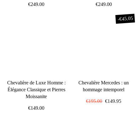
€249.00
€249.00
€45.05
-
Chevalière de Luxe Homme :
Chevalière Mercedes : un
Élégance Classique et Pierres
hommage intemporel
Moissanite
Prix
€195.00
Prix
€149.95
€149.00
régulier
réduit