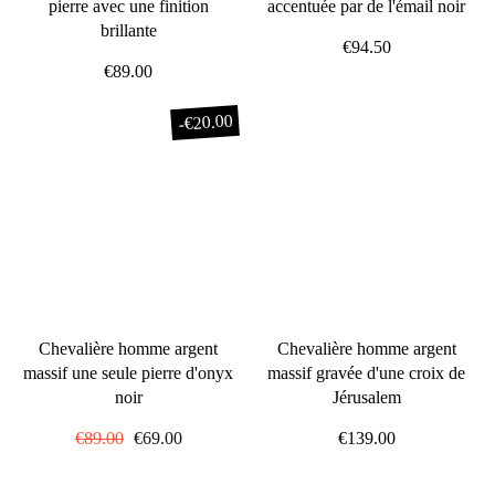
pierre avec une finition
accentuée par de l'émail noir
brillante
€94.50
€89.00
€20.00
-
Chevalière homme argent
Chevalière homme argent
massif une seule pierre d'onyx
massif gravée d'une croix de
noir
Jérusalem
Prix
€89.00
Prix
€69.00
€139.00
régulier
réduit