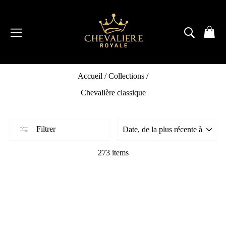
Passer
au
contenu
NAVIGATION
RECH
P
Accueil
/
Collections
/
Chevalière classique
Filtrer
273 items