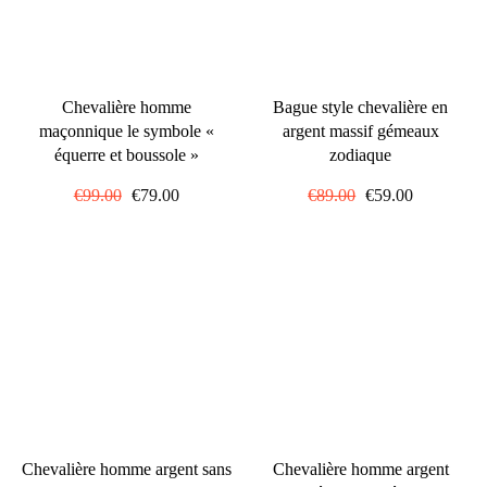
Chevalière homme
Bague style chevalière en
maçonnique le symbole «
argent massif gémeaux
équerre et boussole »
zodiaque
Prix
€99.00
Prix
€79.00
Prix
€89.00
Prix
€59.00
régulier
réduit
régulier
réduit
Chevalière homme argent sans
Chevalière homme argent