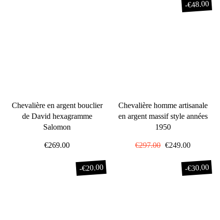
€48.00
-
Chevalière en argent bouclier
Chevalière homme artisanale
de David hexagramme
en argent massif style années
Salomon
1950
€269.00
Prix
€297.00
Prix
€249.00
régulier
réduit
€20.00
€30.00
-
-