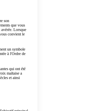
re son
sements que vous
t avérée.
Lorsque
 vous convient le
lement un symbole
ntée à l'Ordre de
iantes qui ont été
croix maltaise a
ècles et ainsi
'objectif principal