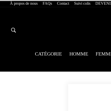
Passer
À propos de nous
FAQs
Contact
Suivi colis
DEVENI
au
contenu
RECHERCHER
CATÉGORIE
HOMME
FEMM