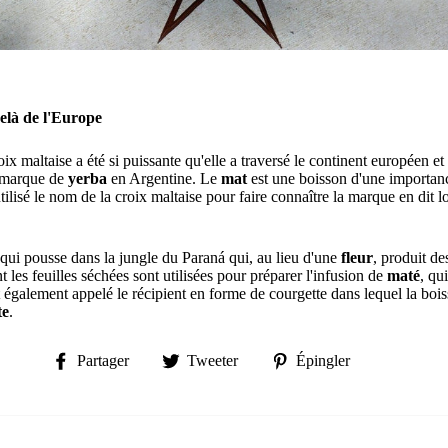
elà de l'Europe
oix maltaise a été si puissante qu'elle a traversé le continent européen et
 marque de
yerba
en Argentine.
Le
mat
est une boisson d'une importanc
tilisé le nom de la croix maltaise pour faire connaître la marque en dit l
.
qui pousse dans la jungle du Paraná qui, au lieu d'une
fleur
,
produit des
 les feuilles séchées sont utilisées pour préparer l'infusion de
maté
,
qui
t également appelé
le récipient en forme de courgette dans lequel la boi
te
.
Partager
Tweeter
Épingler
Partager
Tweeter
Épingler
sur
sur
sur
Facebook
Twitter
Pinterest