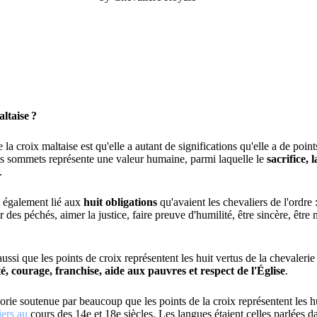
□
altaise ?
 la croix maltaise est qu'elle a autant de significations qu'elle a de point
s sommets représente une valeur humaine, parmi laquelle le
sacrifice, 
.
 également lié aux
huit obligations
qu'avaient les chevaliers de l'ordre :
ir des péchés, aimer la justice, faire preuve d'humilité, être sincère, être
ssi que les points de croix représentent les huit vertus de la chevalerie 
é, courage, franchise, aide aux pauvres et respect de l'Église
.
théorie soutenue par beaucoup que les points de la croix représentent les h
iers au
cours des 14e et 18e siècles.
Les langues étaient celles parlées da