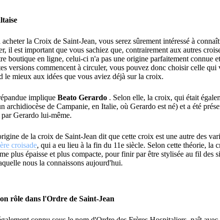
ltaise
 acheter la Croix de Saint-Jean, vous serez sûrement intéressé à connaît
, il est important que vous sachiez que, contrairement aux autres croi
re boutique en ligne
, celui-ci n'a pas une origine parfaitement connue e
ntes versions commencent à circuler, vous pouvez donc choisir celle qui
 le mieux aux idées que vous aviez déjà sur la croix.
répandue implique
Beato Gerardo
.
Selon elle, la croix, qui était éga
un archidiocèse de Campanie, en Italie, où Gerardo est né) et a été prése
m par Gerardo lui-même.
rigine de la croix de Saint-Jean dit que cette croix est une autre des var
ère croisade
,
qui a eu lieu à la fin du 11e siècle.
Selon cette théorie, la 
plus épaisse et plus compacte, pour finir par être stylisée au fil des si
aquelle nous la connaissons aujourd'hui.
son rôle dans l'Ordre de Saint-Jean
galement connu sous le nom d'Ordre des Frères Hospitaliers, naît avec l