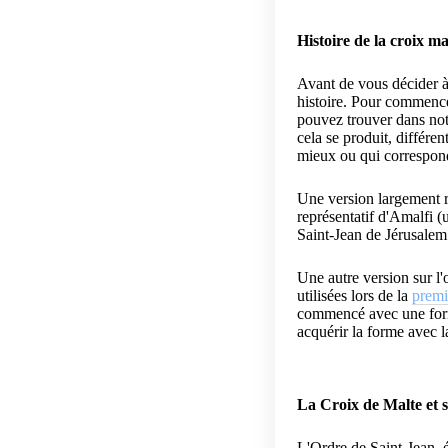
Histoire de la croix ma
Avant de vous décider à
histoire.
Pour commencer
pouvez trouver dans
not
cela se produit, différe
mieux ou qui correspond
Une version largement 
représentatif d'Amalfi (
Saint-Jean de Jérusale
Une autre version sur l'o
utilisées lors de la
premi
commencé avec une forme 
acquérir la forme avec l
La Croix de Malte et 
L'Ordre de Saint-Jean, é