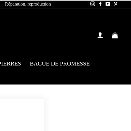
Instagram
Facebook
YouTube
Pintere
Réparation, reproduction
SE CONN
PAN
PIERRES
BAGUE DE PROMESSE