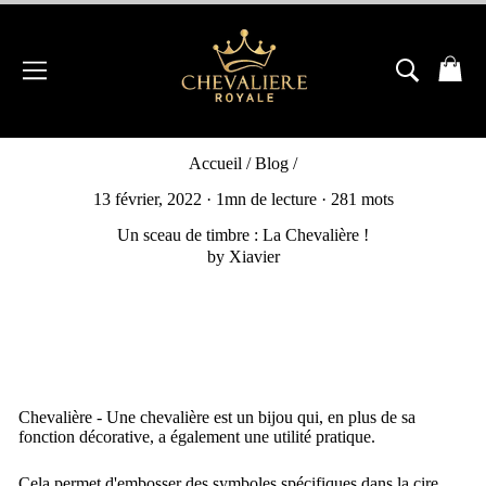
Passer
au
contenu
NAVIGATION
RECH
P
Accueil
/
Blog
/
13 février, 2022
· 1mn de lecture · 281 mots
Un sceau de timbre : La Chevalière !
by Xiavier
Chevalière - Une chevalière est un bijou qui, en plus de sa
fonction décorative, a également une utilité pratique.
Cela permet d'embosser des symboles spécifiques dans la cire,