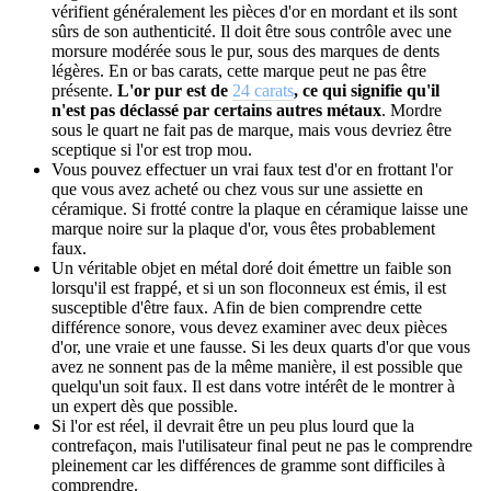
vérifient généralement les pièces d'or en mordant et ils sont
sûrs de son authenticité.
Il doit être sous contrôle avec une
morsure modérée sous le pur, sous des marques de dents
légères.
En or bas carats, cette marque peut ne pas être
présente.
L'or pur est de
24 carats
, ce qui signifie qu'il
n'est pas déclassé par certains autres métaux
.
Mordre
sous le quart ne fait pas de marque, mais vous devriez être
sceptique si l'or est trop mou.
Vous pouvez effectuer un vrai faux test d'or en frottant l'or
que vous avez acheté ou chez vous sur une assiette en
céramique.
Si frotté contre la plaque en céramique laisse une
marque noire sur la plaque d'or, vous êtes probablement
faux.
Un véritable objet en métal doré doit émettre un faible son
lorsqu'il est frappé, et si un son floconneux est émis, il est
susceptible d'être faux.
Afin de bien comprendre cette
différence sonore, vous devez examiner avec deux pièces
d'or, une vraie et une fausse.
Si les deux quarts d'or que vous
avez ne sonnent pas de la même manière, il est possible que
quelqu'un soit faux.
Il est dans votre intérêt de le montrer à
un expert dès que possible.
Si l'or est réel, il devrait être un peu plus lourd que la
contrefaçon, mais l'utilisateur final peut ne pas le comprendre
pleinement car les différences de gramme sont difficiles à
comprendre.