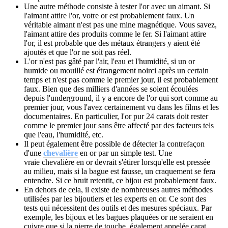
Une autre méthode consiste à tester l'or avec un aimant.
Si
l'aimant attire l'or, votre or est probablement faux.
Un
véritable aimant n'est pas une mine magnétique.
Vous savez,
l'aimant attire des produits comme le fer.
Si l'aimant attire
l'or, il est probable que des métaux étrangers y aient été
ajoutés et que l'or ne soit pas réel.
L'or n'est pas gâté par l'air, l'eau et l'humidité, si un or
humide ou mouillé est étrangement noirci après un certain
temps et n'est pas comme le premier jour, il est probablement
faux.
Bien que des milliers d'années se soient écoulées
depuis l'underground, il y a encore de l'or qui sort comme au
premier jour, vous l'avez certainement vu dans les films et les
documentaires.
En particulier, l'or pur 24 carats doit rester
comme le premier jour sans être affecté par des facteurs tels
que l'eau, l'humidité, etc.
Il peut également être possible de détecter la contrefaçon
d'une
chevalière
en or par un simple test.
Une
vraie
chevalière en or devrait
s'étirer lorsqu'elle est pressée
au milieu, mais si la bague est fausse, un craquement se fera
entendre.
Si ce bruit retentit, ce bijou est probablement faux.
En dehors de cela, il existe de nombreuses autres méthodes
utilisées par les bijoutiers et les experts en or.
Ce sont des
tests qui nécessitent des outils et des mesures spéciaux.
Par
exemple, les bijoux et les bagues plaquées or ne seraient en
cuivre que si la pierre de touche, également appelée carat