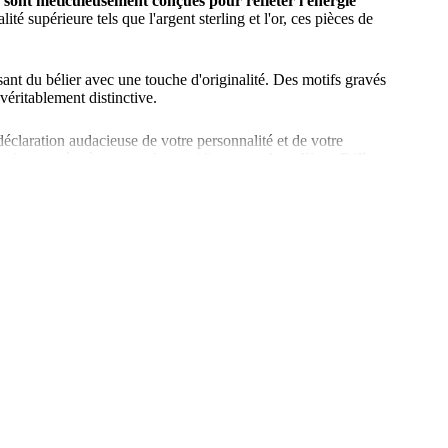
r sont méticuleusement conçues pour refléter l'énergie
té supérieure tels que l'argent sterling et l'or, ces pièces de
ant du bélier avec une touche d'originalité. Des motifs gravés
véritablement distinctive.
 déclaration audacieuse de votre personnalité et de votre
de caractère à votre style quotidien,
nos chevalières Bélier
e passion avec une chevalière Bélier qui parle de vous et de votre
ec
un bijou qui fait écho à votre esprit indomptable
.
e votre signe astrologique. Faites une déclaration saisissante et