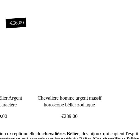
□
€66.00
-
lier Argent
Chevalière homme argent massif
Caractère
horoscope bélier zodiaque
9.00
€289.00
it
ion exceptionnelle de
chevalières Bélier
, des bijoux qui captent l'espr