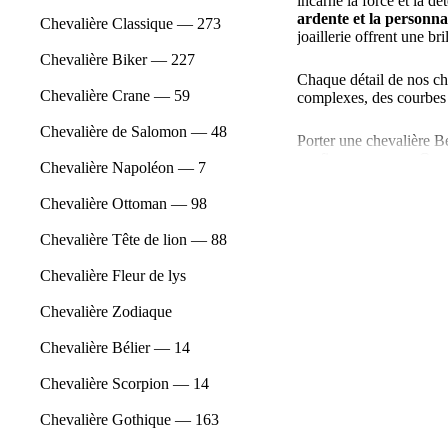
incarne la force et la dé
ardente et la personna
Chevalière Classique — 273
joaillerie offrent une bri
Chevalière Biker — 227
Chaque détail de nos che
Chevalière Crane — 59
complexes, des courbes é
Chevalière de Salomon — 48
Porter une chevalière Bé
confiance en vous. Que 
Chevalière Napoléon — 7
vous permettront de 
identité. Choisissez par
Chevalière Ottoman — 98
Optez pour une chevalièr
Chevalière Tête de lion — 88
laissez votre personnalit
Chevalière Fleur de lys
Chevalière Zodiaque
Chevalière Bélier — 14
Chevalière Scorpion — 14
Chevalière Gothique — 163