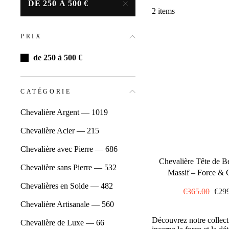
DE 250 À 500 €
2 items
PRIX
de 250 à 500 €
CATÉGORIE
Chevalière Argent — 1019
Chevalière Acier — 215
Chevalière avec Pierre — 686
Chevalière Tête de Bé
Chevalière sans Pierre — 532
Massif – Force & 
Chevalières en Solde — 482
Prix
€365.00
Prix
€29
régulier
rédu
Chevalière Artisanale — 560
Découvrez notre collect
Chevalière de Luxe — 66