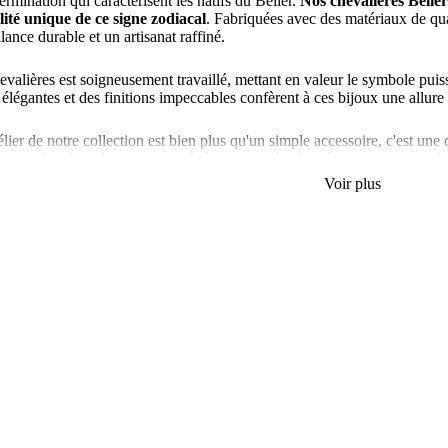
termination qui caractérisent les natifs du Bélier.
Nos chevalières Bélie
lité unique de ce signe zodiacal
. Fabriquées avec des matériaux de quali
llance durable et un artisanat raffiné.
valières est soigneusement travaillé, mettant en valeur le symbole puiss
légantes et des finitions impeccables confèrent à ces bijoux une allure 
lier de notre collection est bien plus qu'un simple accessoire, c'est une
vous cherchiez à marquer un événement spécial ou à ajouter une touche 
vous démarquer avec élégance
. Affirmez votre force intérieure et votr
Voir plus
mi notre sélection de designs uniques et exprimez votre individualité av
e Bélier qui incarne la puissance, la confiance et l'énergie audacieuse d
é briller à travers un bijou d'exception.