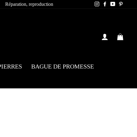
Instagram
Facebook
YouTube
Pintere
Réparation, reproduction
SE CONN
PAN
PIERRES
BAGUE DE PROMESSE