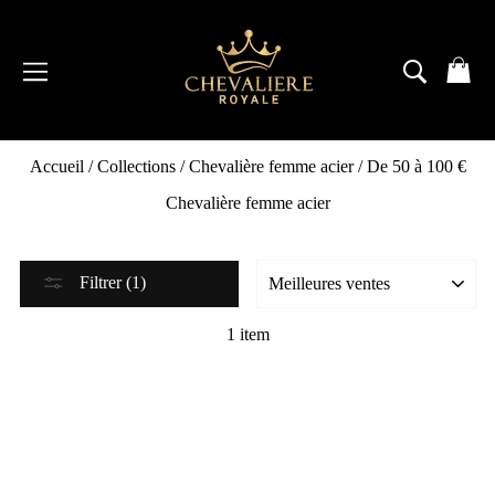
Passer
au
contenu
NAVIGATION
RECH
P
Accueil
/
Collections
/
Chevalière femme acier
/
De 50 à 100 €
Chevalière femme acier
Filtrer (1)
1 item