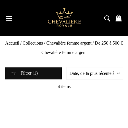
Passer
au
contenu
NAVIGATION
RECH
P
Accueil
/
Collections
/
Chevalière femme argent
/
De 250 à 500 €
Chevalière femme argent
Filtrer (1)
4 items