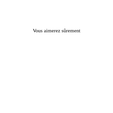
nes
tage de pièces uniques, nous vous invitons à explorer n
sélection comprend une gamme exclusive de
chevalières
uis. Parcourez notre site et trouvez la
chevalière en aci
Vous aimerez sûrement