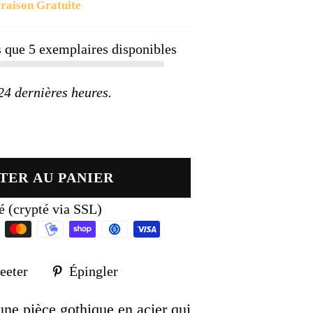
raison Gratuite
ier
us que
5
exemplaires disponibles
 dernières heures.
TER AU PANIER
é (crypté via SSL)
Tweeter
Épingler
eeter
Épingler
sur
sur
k
Twitter
Pinterest
une pièce gothique en acier qui