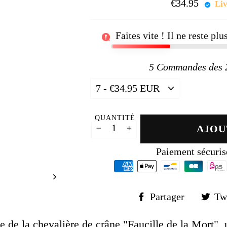
□
€34.95
Prix
Liv
régul
Faites vite ! Il ne reste pl
5
Commandes des 24
QUANTITÉ
AJOU
−
+
Paiement sécuris
Partager
Partager
Tw
sur
Faceboo
 de la chevalière de crâne "Faucille de la Mort", 