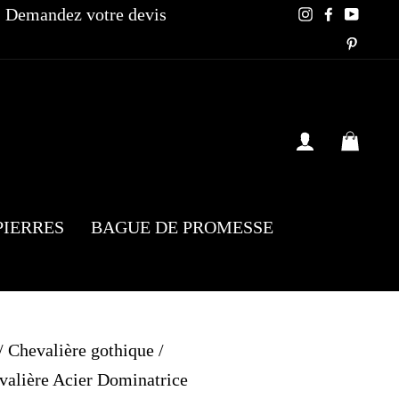
Demandez votre devis
Instagram
Faceboo
YouT
Pinte
SE CONN
PAN
PIERRES
BAGUE DE PROMESSE
/
Chevalière gothique
/
evalière Acier Dominatrice