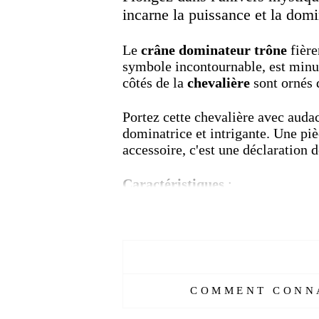
incarne la puissance et la domi
Le
crâne dominateur trône
fière
symbole incontournable, est minut
côtés de la
chevalière
sont ornés d
Portez cette chevalière avec auda
dominatrice et intrigante. Une piè
accessoire, c'est une déclaration 
Caractéristiques
:
Réf :
54655-AL
Matière :
Acier
Genre :
Homme
Pierre :
Sans
Couleur :
Argent, noir
COMMENT CONNA
Taille :
7-13 US
Livraison
OFFERTE