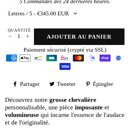
5
Commandes des 24 dernières heures.
QUANTITÉ
AJOUTER AU PANIER
−
+
Paiement sécurisé (crypté via SSL)
Partager
Tweeter
Épin
Partager
Tweeter
Épingler
sur
sur
sur
Facebook
Twitter
Pinte
Découvrez notre
grosse chevalière
personnalisable, une pièce
imposante
et
volumineuse
qui incarne l'essence de l'audace
et de l'originalité.