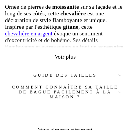
Ornée de pierres de
moissanite
sur sa façade et le
long de ses côtés, cette
chevalière
est une
déclaration de style flamboyante et unique.
Inspirée par l'esthétique
gitane
, cette
chevalière en argent
évoque un sentiment
d'excentricité et de bohème. Ses détails
flamboyants et extravagants en font un
accessoire
hors du commun, conçu pour ceux qui osent se
Voir plus
démarquer.
Ce qui rend cette
chevalière
encore plus spéciale,
GUIDE DES TAILLES
c'est sa capacité à être entièrement
personnalisée
.
Vous pouvez ajouter jusqu'à
9 lettres sur le dessus
COMMENT CONNAÎTRE SA TAILLE
et jusqu'à
7 lettres sur les côtés
, chacune en relief
DE BAGUE FACILEMENT À LA
3D et dorée
, selon vos préférences. Cette touche
MAISON ?
sur mesure
rend chaque pièce unique et
personnelle, adaptée à votre style et à votre
histoire.
Plongez dans l'univers de la
chevalière homme
sur
Vous aimerez sûrement