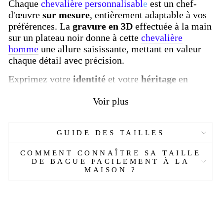
Chaque
chevalière personnalisabl
e
est un chef-
d'œuvre
sur mesure
, entièrement adaptable à vos
préférences. La
gravure en 3D
effectuée à la main
sur un plateau noir donne à cette
chevalière
homme
une allure saisissante, mettant en valeur
chaque détail avec précision.
Exprimez votre
identité
et votre
héritage
en
personnalisant non seulement le dessus, mais
Voir plus
également les côtés de la chevalière. Ajoutez vos
armoiries familiales, un symbole significatif ou
vos
initiales
pour créer une pièce authentique et
GUIDE DES TAILLES
personnelle qui raconte votre histoire.
Conçue avec un souci du détail remarquable, cette
COMMENT CONNAÎTRE SA TAILLE
DE BAGUE FACILEMENT À LA
chevalière
sur mesure
en
argent massif
offre une
MAISON ?
durabilité exceptionnelle et une brillance durable,
faisant d'elle un
héritage
précieux à transmettre
de génération en génération.
Optez pour une
chevalière en argent
d'armoirie