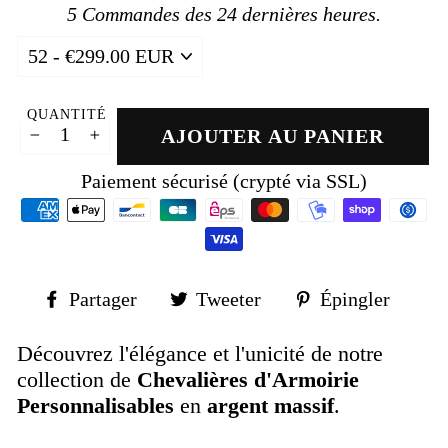
5
Commandes des 24 dernières heures.
QUANTITÉ
AJOUTER AU PANIER
−
+
Paiement sécurisé (crypté via SSL)
Partager
Tweeter
Épin
Partager
Tweeter
Épingler
sur
sur
sur
Facebook
Twitter
Pinte
Découvrez l'élégance et l'unicité de notre
collection de
Chevalières d'Armoirie
Personnalisables
en
argent massif
.