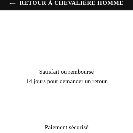
RETOUR À CHEVALIÈRE HOMME
Genre :
Homme
Pierre :
Sans
Poids :
12- 15 gr
Couleur :
Argent, noir
Taille :
45 à 73 mm
Livraison standard
OFFERTE !
Délais de livraison :
2 semaines
Satisfait ou remboursé
14 jours pour demander un retour
Paiement sécurisé