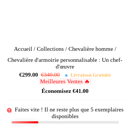
Accueil
/
Collections
/
Chevalière homme
/
Chevalière d'armoirie personnalisable : Un chef-
d'œuvre
€299.00
Prix
€340.00
Prix
Livraison Gratuite
Meilleures Ventes 🔥
régulier
réduit
Économisez
€41.00
Faites vite ! Il ne reste plus que
5
exemplaires
disponibles