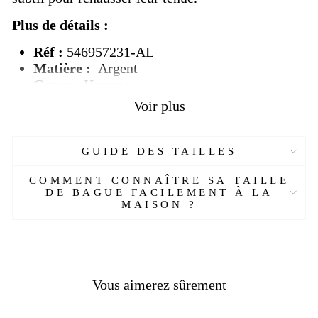
Plus de détails :
Réf :
546957231-AL
Matière :
Argent
Genre :
Homme
Pierre :
Email
Voir plus
Couleur :
Argent, noir
Poids :
6 g
Taille :
57-67 mm
GUIDE DES TAILLES
Livraison
OFFERTE
COMMENT CONNAÎTRE SA TAILLE
Délais de livraison :
2 semaines
DE BAGUE FACILEMENT À LA
MAISON ?
Vous aimerez sûrement