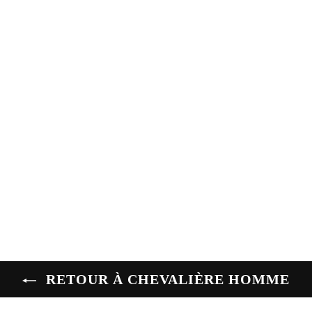
Chevalière homme en émail noir avec une
surface polie
€249.00
RETOUR À CHEVALIÈRE HOMME