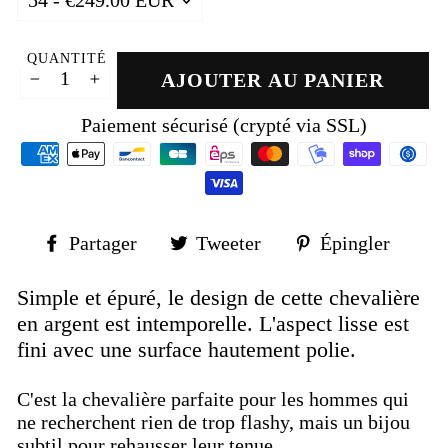
QUANTITÉ
AJOUTER AU PANIER
−
+
Paiement sécurisé (crypté via SSL)
Partager
Tweeter
Épin
Partager
Tweeter
Épingler
sur
sur
sur
Facebook
Twitter
Pinte
Simple et épuré, le design de cette chevalière
en argent est intemporelle.
L'aspect lisse est
fini avec une surface hautement polie.
C'est la chevalière parfaite pour les hommes qui
ne recherchent rien de trop flashy, mais un bijou
subtil pour rehausser leur tenue.