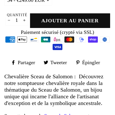
QUANTITÉ
AJOUTER AU PANIER
−
+
Paiement sécurisé (crypté via SSL)
Partager
Tweeter
Épin
Partager
Tweeter
Épingler
sur
sur
sur
Facebook
Twitter
Pinte
Chevalière Sceau de Salomon : Découvrez
notre somptueuse chevalière royale dans la
thématique du Sceau de Salomon, un bijou
unique qui incarne l'alliance de l'artisanat
d'exception et de la symbolique ancestrale.