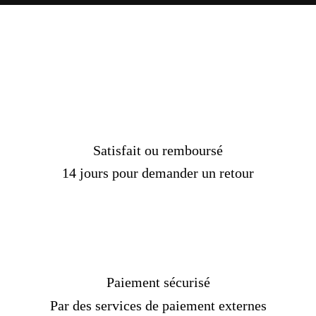
Matière :
Argent
Genre :
Hommes
Pierre :
Sans
Poids :
12.50 gr
Couleur :
Argent
Taille :
Sur mesure
Livraison standard
OFFERTE !
Temps de production :
2
jours
Délais de livraison :
9 à 14 jours (UPS)
Satisfait ou remboursé
[/Custom Product Tab]
14 jours pour demander un retour
Paiement sécurisé
Par des services de paiement externes