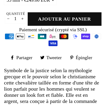
QUANTITÉ
AJOUTER AU PANIER
−
+
Paiement sécurisé (crypté via SSL)
Partager
Tweeter
Épin
Partager
Tweeter
Épingler
sur
sur
sur
Facebook
Twitter
Pinte
Symbole de la justice selon la mythologie
grecque et le pouvoir selon le christianisme
cette chevalière taillée en forme d'une tête de
lion parfait pour les hommes qui veulent se
donner un look fort et fiable. Elle est en
argent, sera conçue à partir de la commande