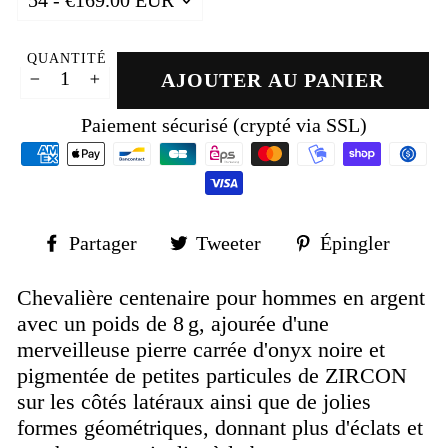
QUANTITÉ
AJOUTER AU PANIER
−
+
Paiement sécurisé (crypté via SSL)
Partager
Tweeter
Épin
Partager
Tweeter
Épingler
sur
sur
sur
Facebook
Twitter
Pinte
Chevalière centenaire pour hommes en argent
avec un poids de 8 g, ajourée d'une
merveilleuse pierre carrée d'onyx noire et
pigmentée de petites particules de ZIRCON
sur les côtés latéraux ainsi que de jolies
formes géométriques, donnant plus d'éclats et