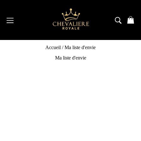
Passer
au
contenu
NAVIGATION
RECH
P
Accueil
/
Ma liste d'envie
Ma liste d'envie