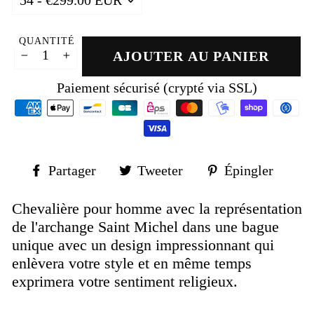
QUANTITÉ
AJOUTER AU PANIER
−
+
Paiement sécurisé (crypté via SSL)
Partager
Tweeter
Épin
Partager
Tweeter
Épingler
sur
sur
sur
Facebook
Twitter
Pinte
Chevalière pour homme avec la représentation
de l'archange Saint Michel dans une bague
unique avec un design impressionnant qui
enlèvera votre style et en même temps
exprimera votre sentiment religieux.