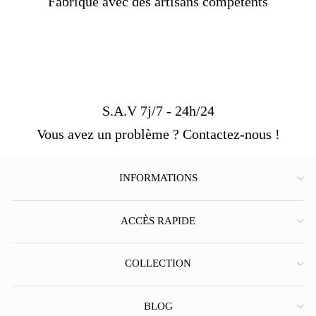
Fabriqué avec des artisans compétents
chevalières à croix
.
S.A.V 7j/7 - 24h/24
Vous avez un problème ? Contactez-nous !
INFORMATIONS
ACCÈS RAPIDE
Pourquoi choisir votre Bague St Michel chez
nous ?
COLLECTION
Artisanat d'Art :
Pas de fabrication
industrielle à la chaîne, chaque bague est finie
à la main dans notre atelier.
BLOG