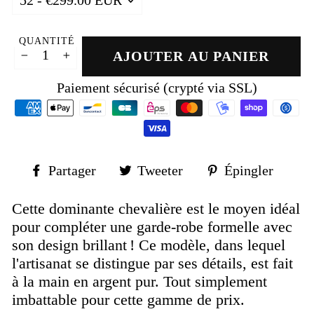
QUANTITÉ
AJOUTER AU PANIER
−
+
Paiement sécurisé (crypté via SSL)
Partager
Tweeter
Épin
Partager
Tweeter
Épingler
sur
sur
sur
Facebook
Twitter
Pinte
Cette dominante chevalière est le moyen idéal
pour compléter une garde-robe formelle avec
son design brillant ! Ce modèle, dans lequel
l'artisanat se distingue par ses détails, est fait
à la main en argent pur.
Tout simplement
imbattable pour cette gamme de prix.