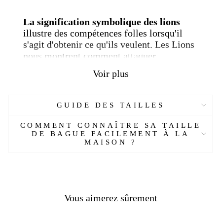
La signification symbolique des lions
illustre des compétences folles lorsqu'il
s'agit d'obtenir ce qu'ils veulent.
Les Lions
nous montrent comment attaquer
efficacement nos rêves et nos passions.
De
Voir plus
plus, à propos des concepts crépusculaires
vifs,
le lion est considéré par de
nombreuses cultures anciennes comme
GUIDE DES TAILLES
un symbole animal solaire
. Et pourtant, il
est également salué comme un animal
COMMENT CONNAÎTRE SA TAILLE
lunaire .
DE BAGUE FACILEMENT À LA
MAISON ?
Plus précisément,
le lion mâle représente le
soleil dans diverses cultures
, et la lionne est
associée à la lune. Cette vision symbolique. Avec
Vous aimerez sûrement
leurs tendances crépusculaires en dit long sur les
leçons de
lion d'harmonie et d'équité.