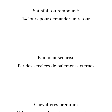
Matière :
Argent 925
Genre :
Homme
Satisfait ou remboursé
Style :
Tête de lion
14 jours pour demander un retour
Pierre : Sans
Poids :
23 gr
Couleur :
Bronze
Taille :
Sur mesure
Livraison standard
OFFERTE
Temps de production :
3
jours
Délais de livraison :
2 semaines
Paiement sécurisé
Par des services de paiement externes
Chevalières premium