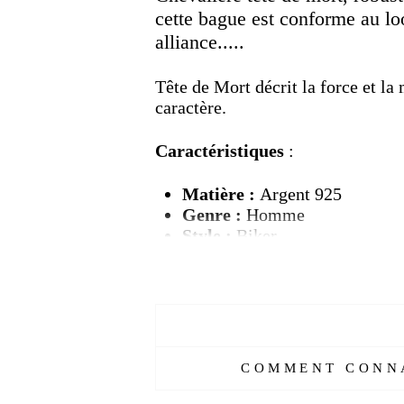
cette bague est conforme au lo
alliance.....
Tête de Mort décrit la force et la
caractère.
Caractéristiques
:
Matière :
Argent 925
Genre :
Homme
Style :
Biker
Pierre :
Sans
Couleur :
Argent
Poids :
20g (prox.)
Tailles :
AJUSTABLE
Livraison :
OFFERTE
Temps de production :
2 jou
COMMENT CONNA
Délais de livraison :
2 semai
Réf :
15356343-AL