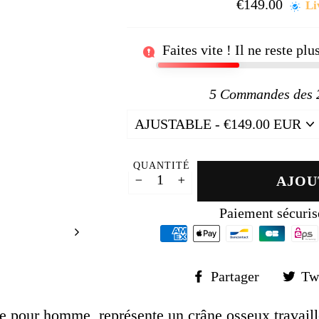
□
€149.00
Prix
Li
régul
Faites vite ! Il ne reste pl
5
Commandes des 24
QUANTITÉ
AJOU
−
+
Paiement sécuris
Partager
Partager
Tw
sur
Faceboo
te pour homme, représente un crâne osseux travaill