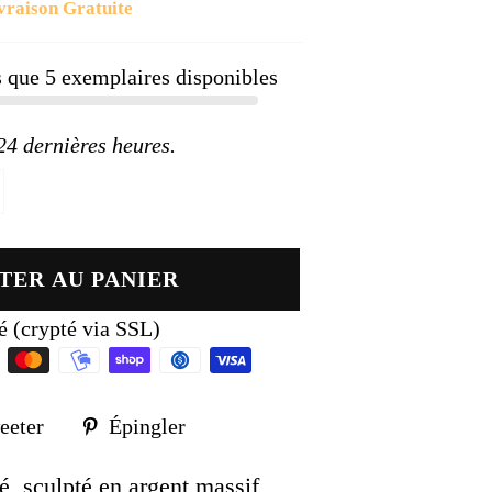
vraison Gratuite
ier
us que
5
exemplaires disponibles
 dernières heures.
TER AU PANIER
é (crypté via SSL)
Tweeter
Épingler
eeter
Épingler
sur
sur
k
Twitter
Pinterest
é, sculpté en argent massif,