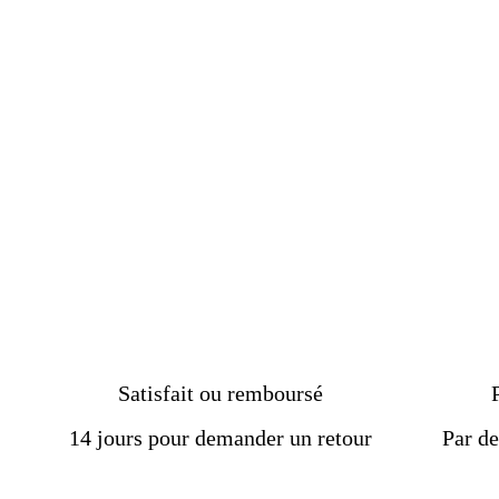
tête de mort la force et la
masculinité
€149.00
Satisfait ou remboursé
14 jours pour demander un retour
Par de