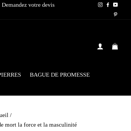
Demandez votre devis
Instagram
Faceboo
YouT
Pinte
SE CONN
PAN
PIERRES
BAGUE DE PROMESSE
ueil
/
 mort la force et la masculinité