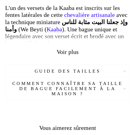
L'un des versets de la Kaaba est inscrits sur les
fentes latérales de cette
chevalière artisanale
avec
la technique miniature
وإذ جعلنا البيت مثابة للناس
وأمنا
(We Beyti (
Kaaba
). Une bague unique et
légendaire avec son verset écrit et brodé avec un
beau motif de stylo.
Voir plus
Remarque :
ce modèle est un échantillon,
votre
chevalière sera réalisée à la main
à partir de
votre commande personnalisée. Les œuvres
GUIDE DES TAILLES
miniatures sur les côtés peuvent être
personnalisées
de toutes pièces à votre demande,
COMMENT CONNAÎTRE SA TAILLE
par exemple au lieu de "Beytullah" une fleur ou
DE BAGUE FACILEMENT À LA
MAISON ?
une tête de loup peut être gravée.
(Veuillez laisser
votre demande dans la boîte de message)
La chevalière est en argent
La pierre quartz fumée naturelle
Vous aimerez sûrement
Pas de stock (à partir de la commande)