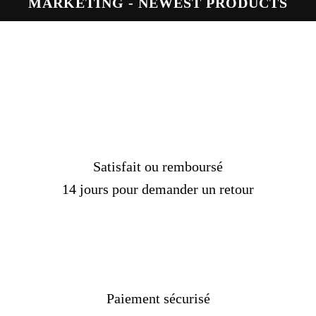
MARKETING - NEWEST PRODUCTS
sédimentaires ou pas du tout.
Les pierres trouvées
de cette manière et considérées comme du quartz
fumé ne sont généralement pas du quartz fumé,
mais du quartz contenant des éléments bruns ou
gris.
Une vraie pierre de quartz fumé perd sa
couleur lorsqu'elle est chauffée à 200 °C et ne
retrouve sa couleur qu'après exposition aux rayons
X.
Sa couleur est beaucoup plus homogène et intense
Satisfait ou remboursé
à la fois par rapport à l'améthyste.
14 jours pour demander un retour
Plus de détails :
Réf :
FVK1010-TAKI
Matière :
Argent 925
Genre :
Homme
Pierre :
Quartz fumé
Poids :
24-26 gr
Paiement sécurisé
Couleur :
Jaune