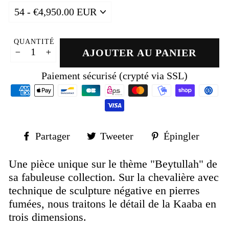
QUANTITÉ
AJOUTER AU PANIER
−
+
Paiement sécurisé (crypté via SSL)
Partager
Tweeter
Épin
Partager
Tweeter
Épingler
sur
sur
sur
Facebook
Twitter
Pinte
Une pièce unique sur le thème "Beytullah" de
sa fabuleuse collection. Sur la chevalière avec
technique de sculpture négative en pierres
fumées, nous traitons le détail de la Kaaba en
trois dimensions.