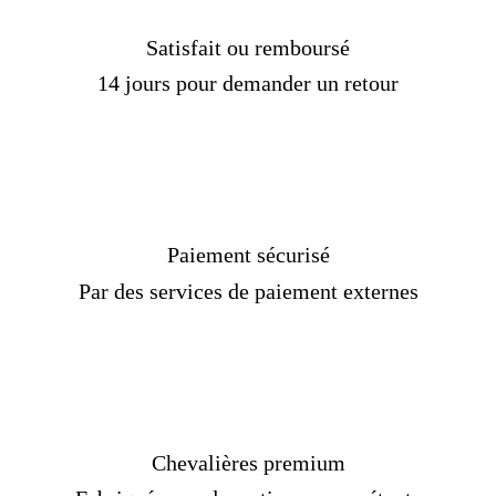
de cette manière et considérées comme du quartz
fumé ne sont généralement pas du quartz fumé,
Satisfait ou remboursé
mais du quartz contenant des éléments bruns ou
14 jours pour demander un retour
gris.
Une vraie pierre de quartz fumé perd sa
couleur lorsqu'elle est chauffée à 200 °C et ne
retrouve sa couleur qu'après exposition aux rayons
X.
Sa couleur est beaucoup plus homogène et intense
à la fois par rapport à l'améthyste.
Paiement sécurisé
Plus de détails :
Par des services de paiement externes
Réf :
FVK1010-TAKI
Matière :
Argent 925
Genre :
Homme
Pierre :
Quartz fumé
Poids :
24-26 gr
Couleur :
Jaune
Chevalières premium
Taille :
Sur mesure