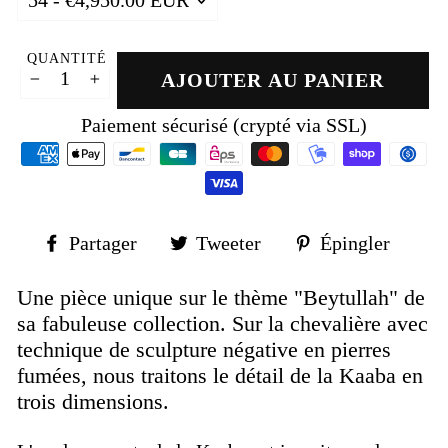
QUANTITÉ
AJOUTER AU PANIER
−
+
Paiement sécurisé (crypté via SSL)
Partager
Tweeter
Épin
Partager
Tweeter
Épingler
sur
sur
sur
Facebook
Twitter
Pinte
Une pièce unique sur le thème "Beytullah" de
sa fabuleuse collection. Sur la chevalière avec
technique de sculpture négative en pierres
fumées, nous traitons le détail de la Kaaba en
trois dimensions.