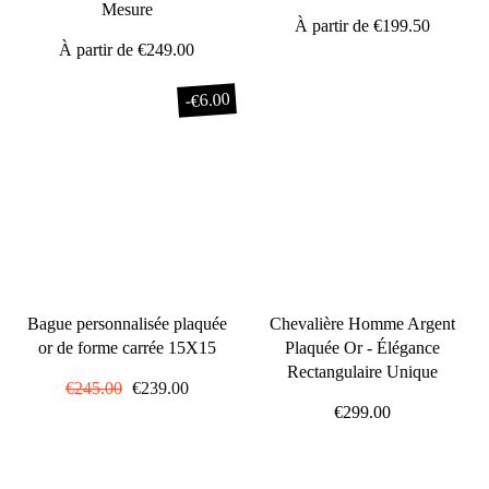
Mesure
À partir de
€199.50
À partir de
€249.00
€6.00
-
Bague personnalisée plaquée
Chevalière Homme Argent
or de forme carrée 15X15
Plaquée Or - Élégance
Rectangulaire Unique
Prix
€245.00
Prix
€239.00
régulier
réduit
€299.00