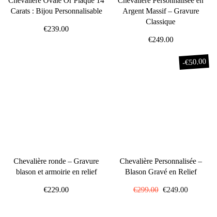
Chevalière Ovale Or Plaqué 14
Chevalière Personnalisée en
Carats : Bijou Personnalisable
Argent Massif – Gravure
Classique
€239.00
€249.00
€50.00
-
Chevalière ronde – Gravure
Chevalière Personnalisée –
blason et armoirie en relief
Blason Gravé en Relief
€229.00
Prix
€299.00
Prix
€249.00
régulier
réduit