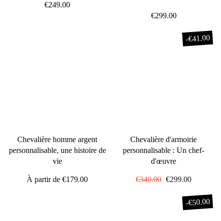
€249.00
€299.00
€41.00
-
Chevalière homme argent
Chevalière d'armoirie
personnalisable, une histoire de
personnalisable : Un chef-
vie
d'œuvre
À partir de
€179.00
Prix
€340.00
Prix
€299.00
régulier
réduit
€50.00
-