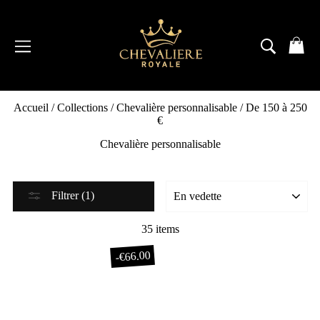
Passer
au
contenu
NAVIGATION
RECH
P
Accueil
/
Collections
/
Chevalière personnalisable
/
De 150 à 250
€
Chevalière personnalisable
Filtrer (1)
35 items
€66.00
-