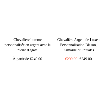
Chevalière homme
Chevalière Argent de Luxe :
personnalisée en argent avec la
Personnalisation Blason,
pierre d'agate
Armoirie ou Initiales
À partir de
€249.00
Prix
€299.00
Prix
€249.00
régulier
réduit