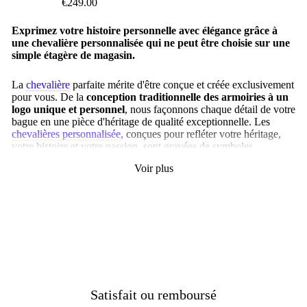
€249.00
Exprimez votre histoire personnelle avec élégance grâce à
une chevalière personnalisée qui ne peut être choisie sur une
simple étagère de magasin.
La
chevalière
parfaite mérite d'être conçue et créée exclusivement
pour vous.
De la
conception traditionnelle des armoiries à un
logo unique et personnel
, nous façonnons chaque détail de votre
bague en une pièce d'héritage de qualité exceptionnelle.
Les
chevalières personnalisée
, conçues pour refléter votre héritage,
votre histoire et votre passion, sont gravées de symboles
extrêmement importants pour votre identité.
Voir plus
Des clients ont choisi de graver des
chevalières homme
ou
femmes avec des symboles marins pour représenter leur amour de
la mer, le drapeau de leur pays d'origine après l'émigration, ainsi
que des blasons et des devises familiales. Votre
chevalière
personnalisable
doit vous représenter. Optez pour la tradition en
sculptant les armoiries familiales dans une
chevalière ovale
classique
ou créez quelque chose d'unique et moderne avec votre
propre monogramme. Quel que soit le style qui vous convient,
nous vous aidons à rendre votre
chevalière
véritablement
personnelle.
Satisfait ou remboursé