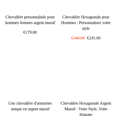
Chevalière personnalisée pour
Chevalière Hexagonale pour
hommes femmes argent massif
Hommes : Personnalisez votre
style
€179.00
Prix
€340.00
Prix
€245.00
régulier
réduit
Une chevalière d'armoiries
Chevalière Hexagonale Argent
unique en argent massif
Massif : Votre Style, Votre
Histoire