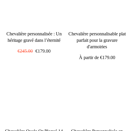
Chevalière personnalisée : Un
Chevalière personnalisable plat
héritage gravé dans l’éternité
parfait pour la gravure
d'armoiries
Prix
€245.00
Prix
€179.00
régulier
réduit
À partir de
€179.00