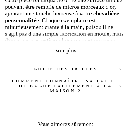
pouvant être remplie de micros morceaux d'or,
ajoutant une touche luxueuse à votre
chevalière
personnalitée
. Chaque exemplaire est
minutieusement cranté à la main, puisqu'il ne
s'agit pas d'une simple fabrication en moule, mais
d'un processus
artisanal
qui requiert un savoir-
faire spécialisé.
Voir plus
Fabriquée en
argent massif
, notre
chevalière homme
est un symbole de
qualité
et
GUIDE DES TAILLES
de
durabilité
. De plus, nous proposons également
une variation plaquée
or 24 carats
pour ceux qui
COMMENT CONNAÎTRE SA TAILLE
recherchent une touche supplémentaire
DE BAGUE FACILEMENT À LA
d'
élégance
et de
raffinement
MAISON ?
.
Laissez libre cours à votre créativité en
personnalisant cette
chevalière
selon vos
préférences. Qu'il s'agisse de graver vos
armoiries
familiales
, un
emblème unique
ou des
initiales
Vous aimerez sûrement
personnelles
, notre équipe d'artisans expérimentés