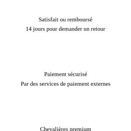
Satisfait ou remboursé
14 jours pour demander un retour
Paiement sécurisé
Par des services de paiement externes
Plus de détails :
Réf :
1443211479HKN
Matière :
Argent massif
Genre :
Homme
Pierre :
Sans
Poids :
12- 15 gr
Chevalières premium
Couleur :
Argent, noir