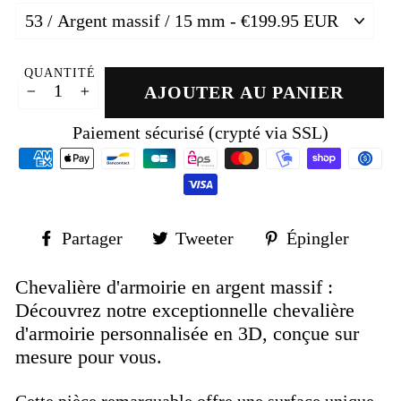
QUANTITÉ
AJOUTER AU PANIER
−
+
Paiement sécurisé (crypté via SSL)
Partager
Tweeter
Épin
Partager
Tweeter
Épingler
sur
sur
sur
Facebook
Twitter
Pinte
Chevalière d'armoirie en argent massif :
Découvrez notre exceptionnelle chevalière
d'armoirie personnalisée en 3D, conçue sur
mesure pour vous.
Cette pièce remarquable offre une surface unique