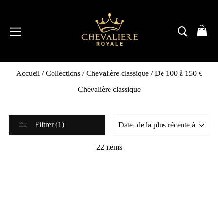
Passer
au
contenu
NAVIGATION
RECH
P
Accueil
/
Collections
/
Chevalière classique
/
De 100 à 150 €
Chevalière classique
Filtrer (1)
22 items