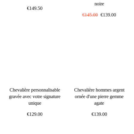
noire
€149.50
Prix
€145.00
Prix
€139.00
régulier
réduit
Chevalière personnalisable
Chevalière hommes argent
gravée avec votre signature
ornée d'une pierre gemme
unique
agate
€129.00
€139.00