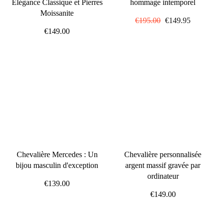
Élégance Classique et Pierres
hommage intemporel
Moissanite
Prix
€195.00
Prix
€149.95
€149.00
régulier
réduit
Chevalière Mercedes : Un
Chevalière personnalisée
bijou masculin d'exception
argent massif gravée par
ordinateur
€139.00
€149.00