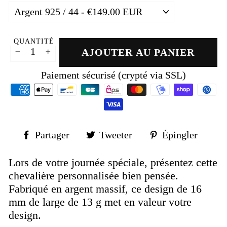
QUANTITÉ
AJOUTER AU PANIER
−
+
Paiement sécurisé (crypté via SSL)
Partager
Tweeter
Épin
Partager
Tweeter
Épingler
sur
sur
sur
Facebook
Twitter
Pinte
Lors de votre journée spéciale, présentez cette
chevalière personnalisée bien pensée.
Fabriqué en argent massif, ce design de 16
mm de large de 13 g met en valeur votre
design.