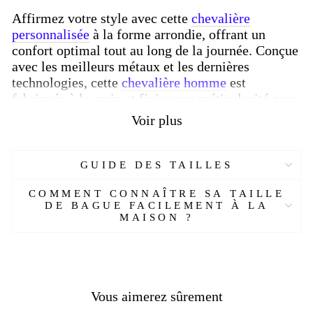
Affirmez votre style avec cette
chevalière
personnalisée
à la forme arrondie, offrant un
confort optimal tout au long de la journée. Conçue
avec les meilleurs métaux et les dernières
technologies, cette
chevalière homme
est
fabriquée à la main et finie avec méticulosité pour
un éclat brillant. Adaptée sur mesure à votre
taille
Voir plus
de bague
, elle est l'accessoire idéal pour compléter
votre tenue avec élégance.
GUIDE DES TAILLES
Que vous la portiez en tant qu'
anneau
quotidien
ou comme un
bijou
spécial pour une occasion
COMMENT CONNAÎTRE SA TAILLE
particulière, cette
bague
incarne le savoir-faire de
DE BAGUE FACILEMENT À LA
MAISON ?
la
joaillerie
artisanale. Chaque détail est
soigneusement étudié pour offrir un confort
exceptionnel et un style intemporel.
Ajoutez cette
bague en argent
à votre collection de
bijoux
pour une touche d'élégance et de
Vous aimerez sûrement
raffinement. Que ce soit comme un
accessoire