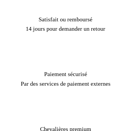
Genre :
Homme, femme
Pierre :
Sans
Poids :
13 gr
Satisfait ou remboursé
Couleur :
Argent, or
14 jours pour demander un retour
Taille :
45 à 73 mm
Livraison standard
OFFERTE !
Délais de livraison :
2 semaines
Paiement sécurisé
Par des services de paiement externes
Chevalières premium