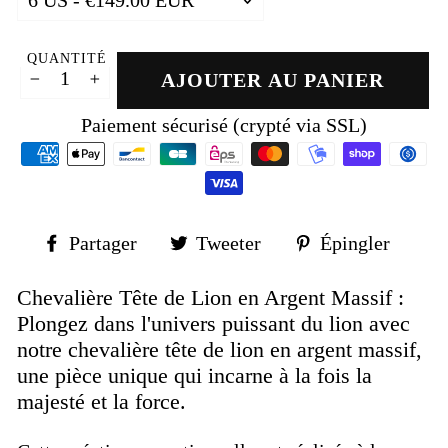
QUANTITÉ
AJOUTER AU PANIER
−
+
Paiement sécurisé (crypté via SSL)
Partager
Tweeter
Épin
Partager
Tweeter
Épingler
sur
sur
sur
Facebook
Twitter
Pinte
Chevalière Tête de Lion en Argent Massif :
Plongez dans l'univers puissant du lion avec
notre chevalière tête de lion en argent massif,
une pièce unique qui incarne à la fois la
majesté et la force.