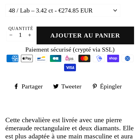
QUANTITÉ
AJOUTER AU PANIER
−
+
Paiement sécurisé (crypté via SSL)
Partager
Tweeter
Épin
Partager
Tweeter
Épingler
sur
sur
sur
Facebook
Twitter
Pinte
Cette chevalière est livrée avec une pierre
émeraude rectangulaire et deux diamants. Elle
est plus adaptée à une main masculine et aura