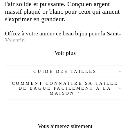
l'air solide et puissante. Conçu en argent
massif plaqué or blanc pour ceux qui aiment
s'exprimer en grandeur.
Offrez à votre amour ce beau bijou pour la Saint-
Valentin.
Cette bague plaquée or blanc 14 carats.
Voir plus
Elle est en argent sterling 925.
Son poids est d'environ 7.5 g.
L'émeraude utilisé est de 3,42.
GUIDE DES TAILLES
Les diamants de 0,02 ct au total.
COMMENT CONNAÎTRE SA TAILLE
Elle vous sera livrée avec un emballage
DE BAGUE FACILEMENT À LA
cadeau.
MAISON ?
Plus de détails :
Réf :
EJ69776-OYA
Matière :
Argent, or
Vous aimerez sûrement
Genre :
Homme