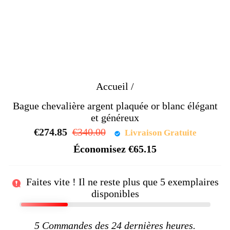
Accueil
/
Bague chevalière argent plaquée or blanc élégant
et généreux
€274.85
Prix
€340.00
Prix
Livraison Gratuite
régulier
réduit
Économisez
€65.15
Faites vite ! Il ne reste plus que
5
exemplaires
disponibles
5
Commandes des 24 dernières heures.