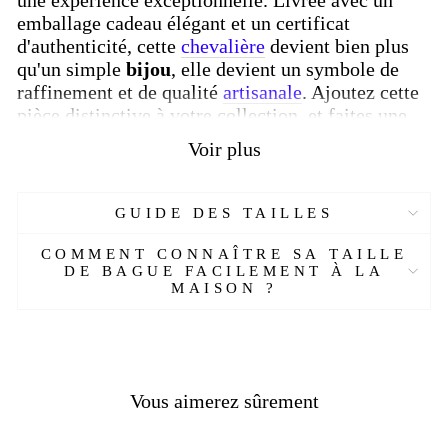
emballage cadeau élégant et un certificat
d'authenticité, cette
chevalière
devient bien plus
qu'un simple
bijou
, elle devient un symbole de
raffinement et de qualité
artisanale
. Ajoutez cette
pièce distinctive à votre collection, et faites une
déclaration audacieuse de style et d'élégance.
Voir plus
Fabriqué en or 10-14-18 carats
Son poids est d'environ 6,7 g.
GUIDE DES TAILLES
Le saphir utilisé est de 3,49 ct.
Les diamants de 0,02 ct au total.
COMMENT CONNAÎTRE SA TAILLE
Livré avec un emballage cadeau et un
DE BAGUE FACILEMENT À LA
certificat.
MAISON ?
Plus de détails :
Réf :
EJ69894-OYA
Matière :
Or 10-14-18 carats.
Vous aimerez sûrement
Genre :
Homme
Pierre :
Rubis, diamants