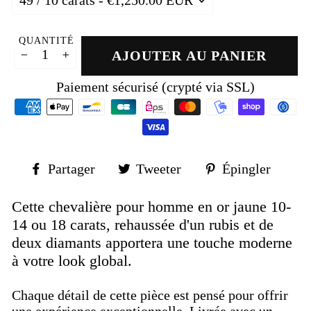
QUANTITÉ
AJOUTER AU PANIER
−
+
Paiement sécurisé (crypté via SSL)
Partager
Tweeter
Épin
Partager
Tweeter
Épingler
sur
sur
sur
Facebook
Twitter
Pinte
Cette chevalière pour homme en or jaune 10-
14 ou 18 carats, rehaussée d'un rubis et de
deux diamants apportera une touche moderne
à votre look global.
Chaque détail de cette pièce est pensé pour offrir
une expérience exceptionnelle. Livrée avec un