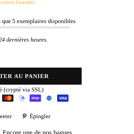
raison Gratuite
ier
us que
5
exemplaires disponibles
 dernières heures.
TER AU PANIER
é (crypté via SSL)
Tweeter
Épingler
eeter
Épingler
sur
sur
k
Twitter
Pinterest
. Encore une de nos bagues