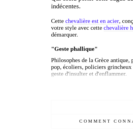
indécentes.
Cette
chevalière est en acier
, con
votre style avec cette
chevalière
démarquer.
"Geste phallique"
Philosophes de la Grèce antique, p
pop, écoliers, policiers grincheux
geste d'insulter et d'enflammer.
"C'est l'un des plus anciens gest
"Le majeur est le pénis et les doig
geste phallique. C'est dire, 'ceci 
Plus de détails :
COMMENT CONNA
Réf :
49914274-AL