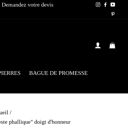
Demandez votre devis
Instagram
Faceboo
YouT
Pinte
SE CONN
PAN
PIERRES
BAGUE DE PROMESSE
ueil
/
ste phallique" doigt d'honneur