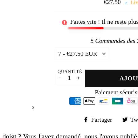
□
€27.50
Prix
Liv
régul
Faites vite ! Il ne reste pl
5
Commandes des 24
QUANTITÉ
AJOU
−
+
Paiement sécuris
Partager
Partager
Tw
sur
Faceboo
u doigt ?
Vous l'avez demandé, nous l'avons publié