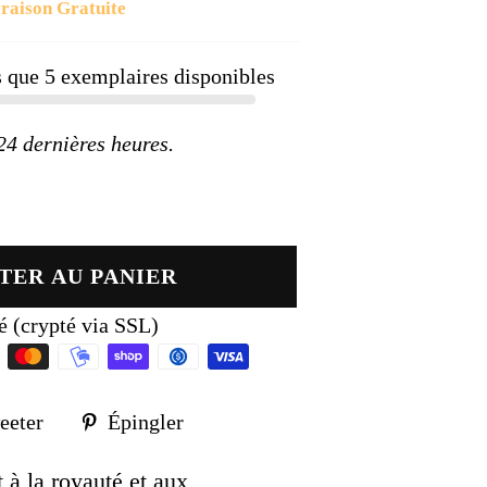
raison Gratuite
ier
us que
5
exemplaires disponibles
 dernières heures.
TER AU PANIER
é (crypté via SSL)
Tweeter
Épingler
eeter
Épingler
sur
sur
k
Twitter
Pinterest
 à la royauté et aux