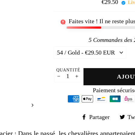
□
€29.50
Prix
Liv
régul
Faites vite ! Il ne reste pl
5
Commandes des 24
QUANTITÉ
AJOU
−
+
Paiement sécuris
Partager
Partager
Tw
sur
Faceboo
acier :
Dans le passé, les chevalières appartenaient