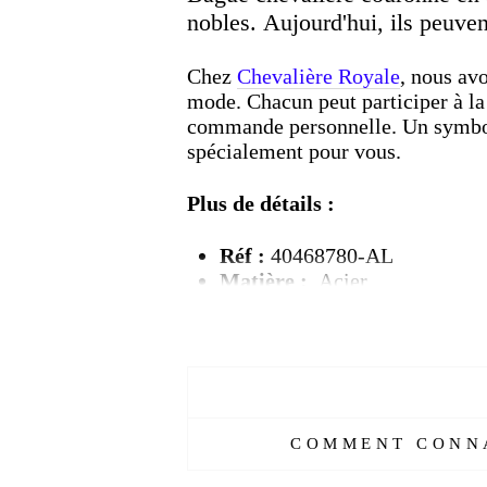
nobles. Aujourd'hui, ils peuven
Chez
Chevalière Royale
, nous avo
mode. Chacun peut participer à l
commande personnelle. Un symbole 
spécialement pour vous.
Plus de détails :
Réf :
40468780-AL
Matière :
Acier
Genre :
Homme
Pierre :
Sans
Couleur :
Noire, jaune
Taille :
54-70 mm
Poids :
16
g
Dimensions :
18x25 mm
COMMENT CONNA
Livraison
OFFERTE
Délais de livraison :
2 semai