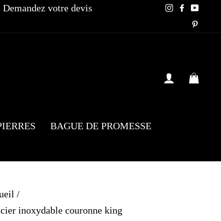
Demandez votre devis
Instagram
Faceboo
YouT
Pinte
SE CONN
PAN
PIERRES
BAGUE DE PROMESSE
ueil
/
cier inoxydable couronne king