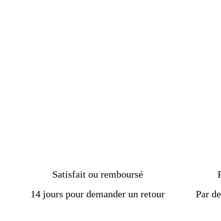
acier inoxydable couronne
king
€29.50
Satisfait ou remboursé
14 jours pour demander un retour
Par de