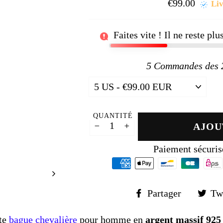
□
€99.00
Prix
Liv
régul
Faites vite ! Il ne reste pl
5
Commandes des 24
QUANTITÉ
AJOU
−
+
Paiement sécuris
Partager
Partager
Tw
sur
Faceboo
te
bague chevalière
pour homme en
argent massif 925