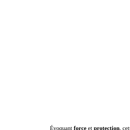
Évoquant
force
et
protection
, cet