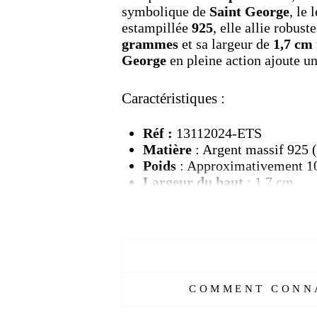
symbolique de
Saint George
, le
estampillée
925
, elle allie robus
grammes
et sa largeur de
1,7 cm
George
en pleine action ajoute u
Caractéristiques :
Réf :
13112024-ETS
Matière
: Argent massif 925 (
Poids
: Approximativement 1
Largeur du haut
: 1,7 cm
Motif
: Gravure de Saint Geo
Style
: Bague chevalière ho
Marquage
: Estampillée 925 p
Délais de livraison :
2 semai
COMMENT CONNA