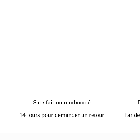
St George en Argent Massif
€99.00
Satisfait ou remboursé
14 jours pour demander un retour
Par de