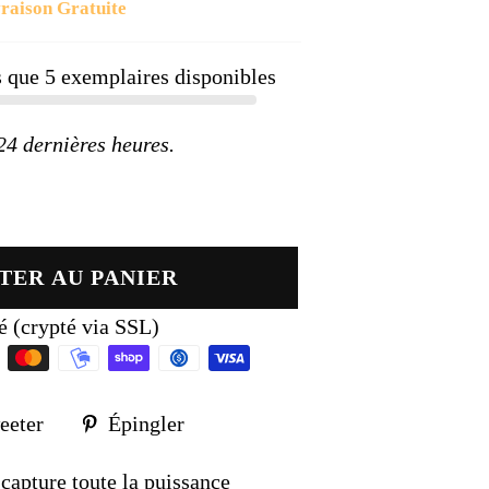
raison Gratuite
ier
us que
5
exemplaires disponibles
 dernières heures.
TER AU PANIER
é (crypté via SSL)
Tweeter
Épingler
eeter
Épingler
sur
sur
k
Twitter
Pinterest
capture toute la puissance