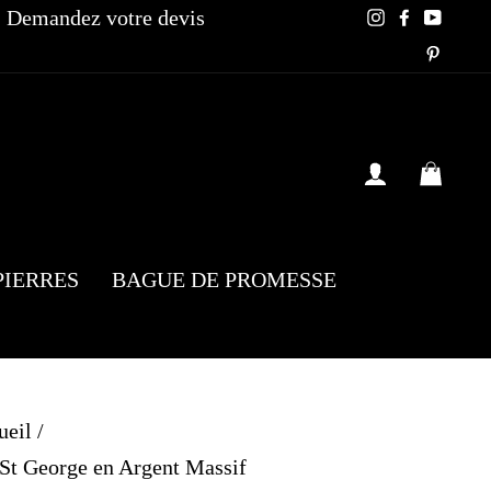
Demandez votre devis
Instagram
Faceboo
YouT
Pinte
SE CONN
PAN
PIERRES
BAGUE DE PROMESSE
ueil
/
t George en Argent Massif