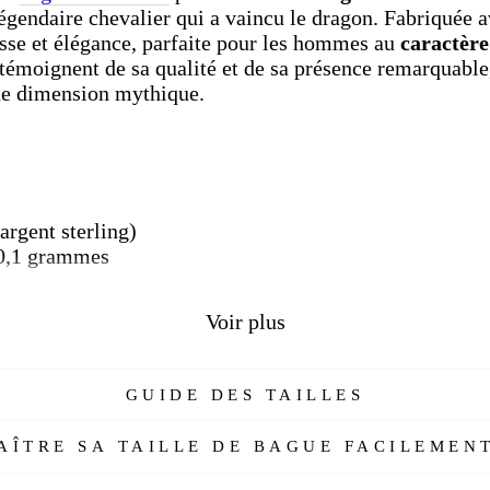
 légendaire chevalier qui a vaincu le dragon. Fabriquée 
tesse et élégance, parfaite pour les hommes au
caractère
témoignent de sa qualité et de sa présence remarquable
ne dimension mythique.
argent sterling)
0,1 grammes
rge, symbole de bravoure
Voir plus
mme
our garantir l'authenticité de l'argent sterling
nes
GUIDE DES TAILLES
ÎTRE SA TAILLE DE BAGUE FACILEMENT