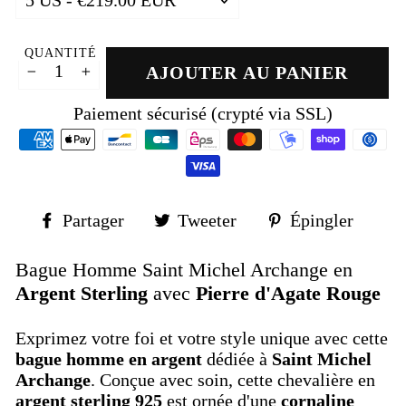
QUANTITÉ
AJOUTER AU PANIER
−
+
Paiement sécurisé (crypté via SSL)
Partager
Tweeter
Épin
Partager
Tweeter
Épingler
sur
sur
sur
Facebook
Twitter
Pinte
Bague Homme Saint Michel Archange en
Argent Sterling
avec
Pierre d'Agate Rouge
Exprimez votre foi et votre style unique avec cette
bague homme en argent
dédiée à
Saint Michel
Archange
. Conçue avec soin, cette chevalière en
argent sterling 925
est ornée d'une
cornaline