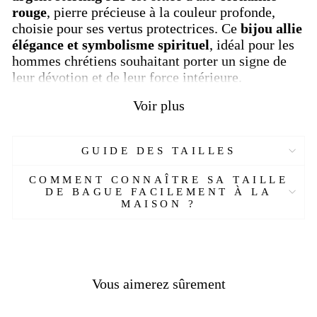
rouge
, pierre précieuse à la couleur profonde,
choisie pour ses vertus protectrices. Ce
bijou allie
élégance et symbolisme spirituel
, idéal pour les
hommes chrétiens souhaitant porter un signe de
leur dévotion et de leur force intérieure.
La
gravure
précise de Saint Michel, ange guerrier
Voir plus
et défenseur des justes, donne à cette bague une
aura puissante et protectrice. Chaque détail de
cette chevalière a été travaillé pour assurer une
GUIDE DES TAILLES
finition soignée, reflétant l’expertise de nos
COMMENT CONNAÎTRE SA TAILLE
artisans et le respect des traditions.
DE BAGUE FACILEMENT À LA
MAISON ?
BIENFAITS DE LA CORNALINE
La
cornaline rouge
, aussi appelée
agate rouge
,
est une pierre reconnue pour apporter courage,
Vous aimerez sûrement
énergie et protection spirituelle. Cette
pierre
précieuse
est prisée pour sa capacité à calmer les