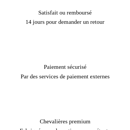
Pierre précieuse
: Cornaline rouge (Agate
rouge)
Satisfait ou remboursé
Taille de la pierre
: 0,63 x 0,47 po (1,60 x
14 jours pour demander un retour
1,20 cm)
Délais de livraison :
2 semaines
Chez
Chevalière Royale
, nous nous engageons à
vous offrir une expérience d'achat sécurisée et
agréable. Cette
chevalière en argent
St Michel est
bien plus qu'un simple accessoire : elle incarne la
Paiement sécurisé
force, la foi et l'élégance intemporelle d'une pièce
Par des services de paiement externes
d'exception.
Chevalières premium