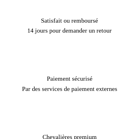
Plus de détails
Réf :
30306228-AL
Matière :
Argent sterling
Satisfait ou remboursé
Genre :
Homme, femme
14 jours pour demander un retour
Pierre :
Sans
Poids :
7 gr
Couleur :
Argent, noir
Taille :
Ajustable
Livraison
OFFERTE
Paiement sécurisé
Par des services de paiement externes
Chevalières premium