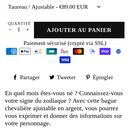
QUANTITÉ
AJOUTER AU PANIER
−
+
Paiement sécurisé (crypté via SSL)
Partager
Tweeter
Épin
Partager
Tweeter
Épingler
sur
sur
sur
Facebook
Twitter
Pinte
En quel mois êtes-vous né ? Connaissez-vous
votre signe du zodiaque ? Avec cette bague
chevalière ajustable en argent, vous pourrez
vous exprimer et donner des informations sur
votre personnage.