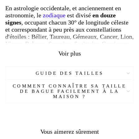
En astrologie occidentale, et anciennement en
astronomie, le
zodiaque
est divisé
en douze
signes
,
occupant chacun 30° de longitude céleste
et correspondant à peu près aux constellations
d'étoiles : Bélier, Taureau, Gémeaux, Cancer, Lion,
Vierge, Balance, Scorpion, Sagittaire, Capricorne,
Verseau et Poissons. Ces signes ne correspondent
Voir plus
plus aux constellations astronomiques dans
lesquelles le Soleil apparaît réellement. Les
constellations sont de taille et de forme
GUIDE DES TAILLES
irrégulières et le Soleil traverse régulièrement une
constellation ( Ophiuchus ) qui n'est pas
COMMENT CONNAÎTRE SA TAILLE
DE BAGUE FACILEMENT À LA
considérée comme un membre du zodiaque.
MAISON ?
Vous aimerez sûrement