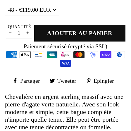
QUANTITÉ
AJOUTER AU PANIER
−
+
Paiement sécurisé (crypté via SSL)
Partager
Tweeter
Épin
Partager
Tweeter
Épingler
sur
sur
sur
Facebook
Twitter
Pinte
Chevalière en argent sterling massif avec une
pierre d'agate verte naturelle. Avec son look
moderne et simple, cette bague complète
n'importe quelle tenue. Elle peut être portée
avec une tenue décontractée ou formelle.