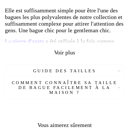
Elle est suffisamment simple pour être l'une des
bagues les plus polyvalentes de notre collection et
suffisamment complexe pour attirer l'attention des
gens.
Une bague chic pour le gentleman chic.
La pierre d'agate
a été utilisée à la fois comme
ornement et comme indicateur de puissance à
Voir plus
travers l'histoire. C'est une pierre spéciale que l'on
trouve rarement dans la nature. Parce qu'elle fait
partie des pierres les plus rares, elle possède une
GUIDE DES TAILLES
énergie unique. Elle peut être trouvée dans
différentes couleurs telles que noir, blanc, bleu,
COMMENT CONNAÎTRE SA TAILLE
vert, jaune, orange, marron. Ces couleurs
DE BAGUE FACILEMENT À LA
MAISON ?
symbolisent différents changements dans le
processus de formation sous le sol. Chaque
couleur apporte une énergie différente. Connaître
ces caractéristiques répondra à vos besoins
énergétiques tout en choisissant une chevalière en
Vous aimerez sûrement
pierre naturelle.