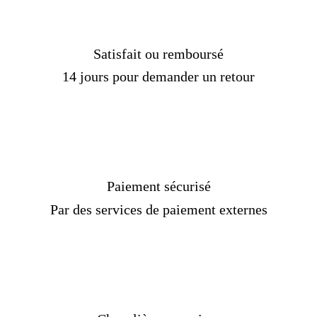
Genre :
Homme
Pierre :
Agate
Couleur :
Argent, vert
Taille :
48-69 mm
Satisfait ou remboursé
Livraison
OFFERTE
14 jours pour demander un retour
Délais de livraison :
2 semaines
[/Custom Product Tab]
Paiement sécurisé
Par des services de paiement externes