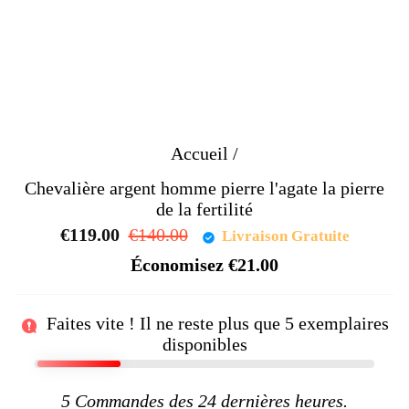
Accueil
/
Chevalière argent homme pierre l'agate la pierre
de la fertilité
€119.00
Prix
€140.00
Prix
Livraison Gratuite
régulier
réduit
Économisez
€21.00
Faites vite ! Il ne reste plus que
5
exemplaires
disponibles
5
Commandes des 24 dernières heures.