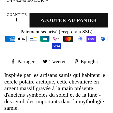
QUANTITÉ
AJOUTER AU PANIER
−
+
Paiement sécurisé (crypté via SSL)
Partager
Tweeter
Épin
Partager
Tweeter
Épingler
sur
sur
sur
Facebook
Twitter
Pinte
Inspirée par les artisans samis qui habitent le
cercle polaire arctique, cette chevalière en
argent massif gravée à la main présente
d'anciens symboles du soleil et de la lune -
des symboles importants dans la mythologie
samie.