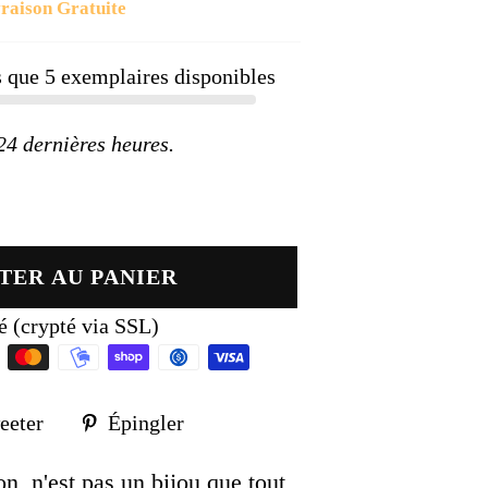
raison Gratuite
ier
us que
5
exemplaires disponibles
 dernières heures.
TER AU PANIER
é (crypté via SSL)
Tweeter
Épingler
eeter
Épingler
sur
sur
k
Twitter
Pinterest
, n'est pas un bijou que tout