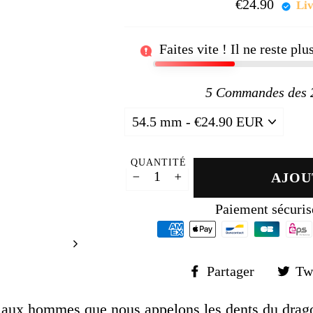
□
€24.90
Prix
Liv
régul
Faites vite ! Il ne reste pl
5
Commandes des 24
QUANTITÉ
AJOU
−
+
Paiement sécuris
Partager
Partager
Tw
sur
Faceboo
e aux hommes que nous appelons les dents du dragon