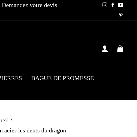
Demandez votre devis
Instagram
Faceboo
YouT
Pinte
SE CONN
PAN
PIERRES
BAGUE DE PROMESSE
ueil
/
 acier les dents du dragon