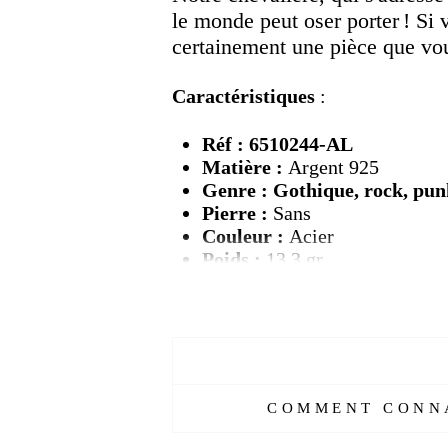
le monde peut oser porter ! Si 
certainement une pièce que vou
Caractéristiques
:
Réf : 6510244-AL
Matière :
Argent 925
Genre : Gothique, rock, pu
Pierre :
Sans
Couleur :
Acier
Poids :
13.3 gr
Tailles :
Sure mesure en mm
Livraison :
OFFERTE
Délais de production :
3 jou
Délais de livraison :
1 à 2 se
Référez-vous pour
la taille au ta
COMMENT CONNA