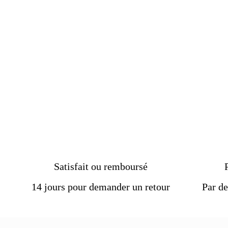
acier les dents du dragon
€24.90
Satisfait ou remboursé
14 jours pour demander un retour
Par de