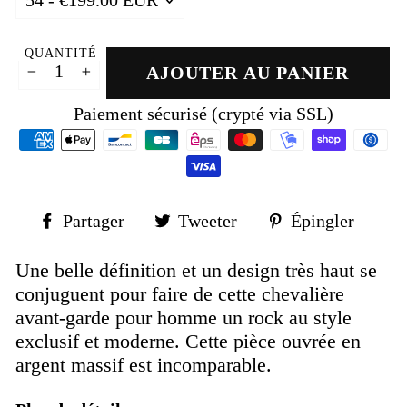
QUANTITÉ
AJOUTER AU PANIER
−
+
Paiement sécurisé (crypté via SSL)
Partager
Tweeter
Épin
Partager
Tweeter
Épingler
sur
sur
sur
Facebook
Twitter
Pinte
Une belle définition et un design très haut se
conjuguent pour faire de cette chevalière
avant-garde pour homme un rock au style
exclusif et moderne. Cette pièce ouvrée en
argent massif est incomparable.