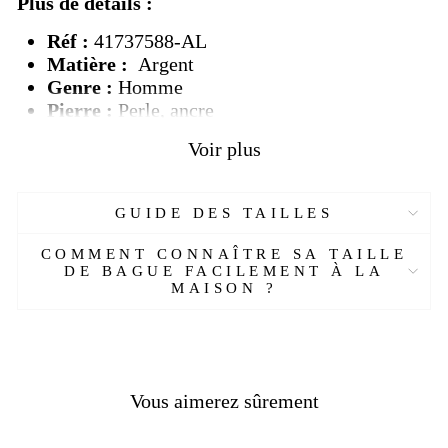
Plus de détails :
Réf :
41737588-AL
Matière :
Argent
Genre :
Homme
Pierre :
Perle, ancre
Couleur :
Blanc, noir, jaune
Voir plus
Taille :
54-71 mm
Livraison
OFFERTE
Délais de livraison :
2 semaines
GUIDE DES TAILLES
COMMENT CONNAÎTRE SA TAILLE
DE BAGUE FACILEMENT À LA
MAISON ?
Vous aimerez sûrement