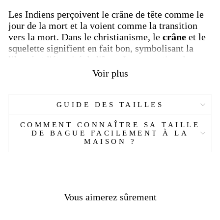
Les Indiens perçoivent le crâne de tête comme le
jour de la mort et la voient comme la transition
vers la mort. Dans le christianisme, le
crâne
et le
squelette signifient en fait bon, symbolisant la
liberté et l'éternité de l'âme. La perception du
symbole du crâne est devenue le symbole du
Voir plus
mouvement Heavy Metal en se concentrant sur les
significations démoniaques au fil du temps.
GUIDE DES TAILLES
Pour trouver plus de modèles dans le même
style, vous pouvez visiter notre collection
COMMENT CONNAÎTRE SA TAILLE
"
Chevalière Crâne de Tête
DE BAGUE FACILEMENT À LA
".
MAISON ?
Caractéristiques :
Réf : 38833209-AL
Matière :
Argent massif
Genre :
Homme
Vous aimerez sûrement
Style :
Biker, gothique, punk, rock
Poids :
28
g
Couleur :
Argent