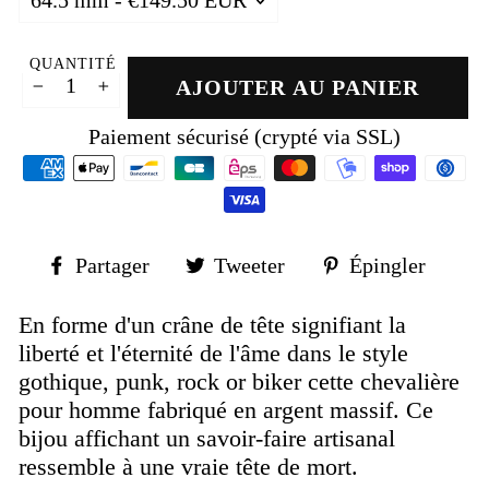
QUANTITÉ
AJOUTER AU PANIER
−
+
Paiement sécurisé (crypté via SSL)
Partager
Tweeter
Épin
Partager
Tweeter
Épingler
sur
sur
sur
Facebook
Twitter
Pinte
En forme d'un crâne de tête signifiant la
liberté et l'éternité de l'âme dans le style
gothique, punk, rock or biker cette chevalière
pour homme fabriqué en argent massif. Ce
bijou affichant un savoir-faire artisanal
ressemble à une vraie tête de mort.