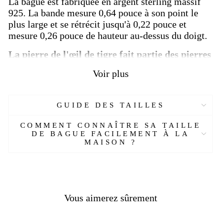
La bague est fabriquée en argent sterling massif
925. La bande mesure 0,64 pouce à son point le
plus large et se rétrécit jusqu'à 0,22 pouce et
mesure 0,26 pouce de hauteur au-dessus du doigt.
La pierre de l'œil de tigre fait partie des pierres
du groupe du quartz
. On sait que cette pierre
Voir plus
spéciale est connue sous ce nom, car elle
ressemble à un œil de tigre, elle se compose
d'oxyde de fer intensément, de tons de couleur
GUIDE DES TAILLES
jaune et marron.
C'est l'une des pierres utilisées
par les chamans, les Indiens et les bouddhistes
COMMENT CONNAÎTRE SA TAILLE
depuis l'Antiquité pour se protéger des
DE BAGUE FACILEMENT À LA
MAISON ?
mauvaises énergies.
On pense qu'il guérit le corps
humain. Les effets physiologiques de cette pierre
ne s'arrêtent pas au comptage.
Plus de détails :
Vous aimerez sûrement
Réf :
992954121-ET
Matière :
Argent 925