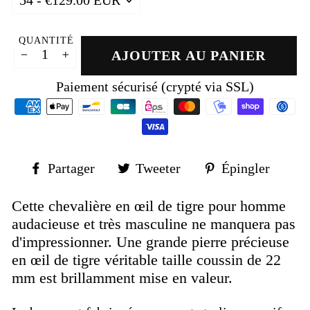
QUANTITÉ
AJOUTER AU PANIER
−
+
Paiement sécurisé (crypté via SSL)
Partager
Tweeter
Épin
Partager
Tweeter
Épingler
sur
sur
sur
Facebook
Twitter
Pinte
Cette chevalière en œil de tigre pour homme
audacieuse et très masculine ne manquera pas
d'impressionner. Une grande pierre précieuse
en œil de tigre véritable taille coussin de 22
mm est brillamment mise en valeur.