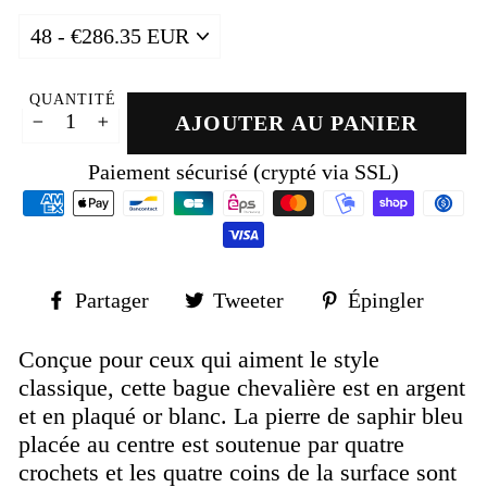
QUANTITÉ
AJOUTER AU PANIER
−
+
Paiement sécurisé (crypté via SSL)
Partager
Tweeter
Épin
Partager
Tweeter
Épingler
sur
sur
sur
Facebook
Twitter
Pinte
Conçue pour ceux qui aiment le style
classique, cette bague chevalière est en argent
et en plaqué or blanc. La pierre de saphir bleu
placée au centre est soutenue par quatre
crochets et les quatre coins de la surface sont