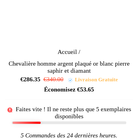
Accueil
/
Chevalière homme argent plaqué or blanc pierre
saphir et diamant
€286.35
Prix
€340.00
Prix
Livraison Gratuite
régulier
réduit
Économisez
€53.65
Faites vite ! Il ne reste plus que
5
exemplaires
disponibles
5
Commandes des 24 dernières heures.