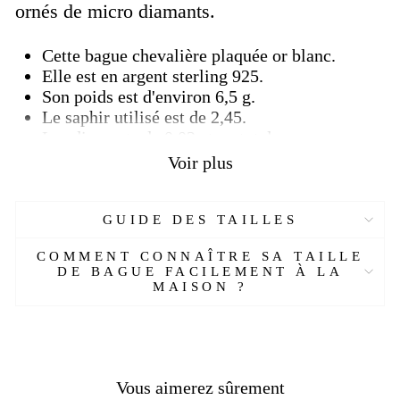
ornés de micro diamants.
Cette bague chevalière plaquée or blanc.
Elle est en argent sterling 925.
Son poids est d'environ 6,5 g.
Le saphir utilisé est de 2,45.
Les diamants de 0,02 ct au total.
Elle vous sera livré avec un emballage cadeau.
Voir plus
Plus de détails :
GUIDE DES TAILLES
Réf :
EJ69622-OYA
Matière :
Argent massif, or blanc
COMMENT CONNAÎTRE SA TAILLE
Genre :
Homme
DE BAGUE FACILEMENT À LA
Pierre :
Saphir , diamant
MAISON ?
Poids :
6.5 gr
Couleur :
Argent, bleu
Taille :
48-69 mm
Livraison
OFFERTE
Vous aimerez sûrement
Délais de livraison :
2 semaines