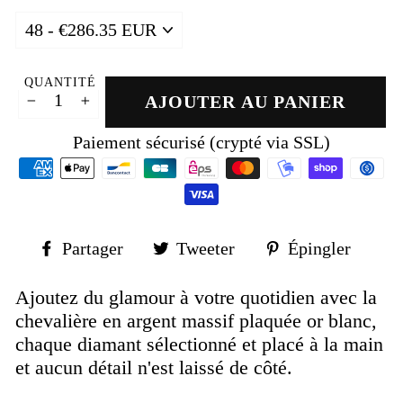
QUANTITÉ
AJOUTER AU PANIER
−
+
Paiement sécurisé (crypté via SSL)
Partager
Tweeter
Épin
Partager
Tweeter
Épingler
sur
sur
sur
Facebook
Twitter
Pinte
Ajoutez du glamour à votre quotidien avec la
chevalière en argent massif plaquée or blanc,
chaque diamant sélectionné et placé à la main
et aucun détail n'est laissé de côté.