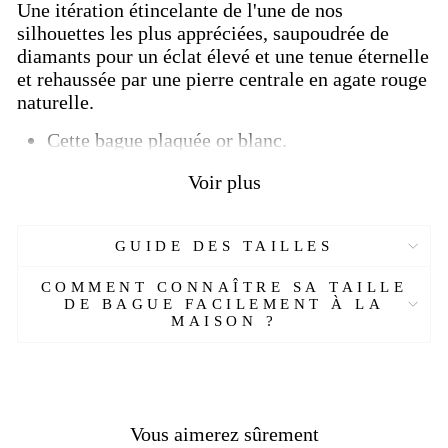
Une itération étincelante de l'une de nos
silhouettes les plus appréciées, saupoudrée de
diamants pour un éclat élevé et une tenue éternelle
et rehaussée par une pierre centrale en agate rouge
naturelle.
Cette bague plaquée or blanc.
Elle est en argent sterling 925.
Voir plus
Elle pèse environ 4 grammes.
La pierre agate utilisée est de 3,10 ct.
Les diamants sont de 0,04 ct au total.
GUIDE DES TAILLES
Elle vous sera livré avec un emballage cadeau .
Elle vous sera livré avec un certificat.
COMMENT CONNAÎTRE SA TAILLE
DE BAGUE FACILEMENT À LA
[Custom Product Tab]
MAISON ?
Réf :
EJ78398-OYA
Matière :
Argent massif, or blanc
Genre :
Homme
Pierre :
Agate, diamants
Poids :
4 gr
Vous aimerez sûrement