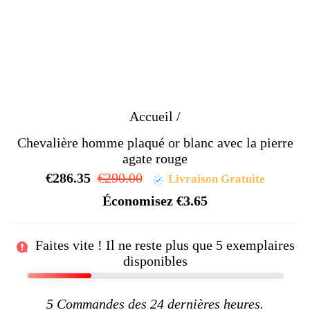
Accueil
/
Chevalière homme plaqué or blanc avec la pierre
agate rouge
€286.35
Prix
€290.00
Prix
Livraison Gratuite
régulier
réduit
Économisez
€3.65
Faites vite ! Il ne reste plus que
5
exemplaires
disponibles
5
Commandes des 24 dernières heures.