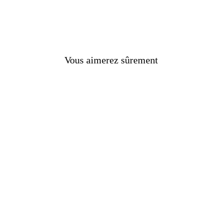
nk
Vous aimerez sûrement
nes