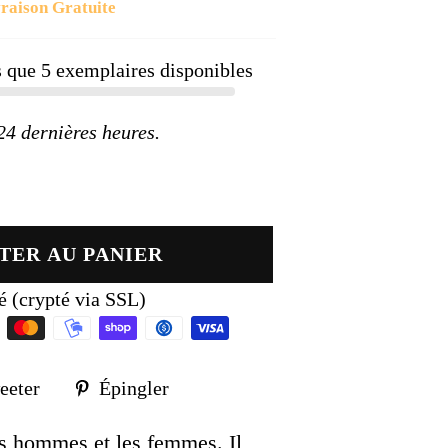
raison Gratuite
ier
us que
5
exemplaires disponibles
 dernières heures.
TER AU PANIER
é (crypté via SSL)
Tweeter
Épingler
eeter
Épingler
sur
sur
k
Twitter
Pinterest
les hommes et les femmes. Il