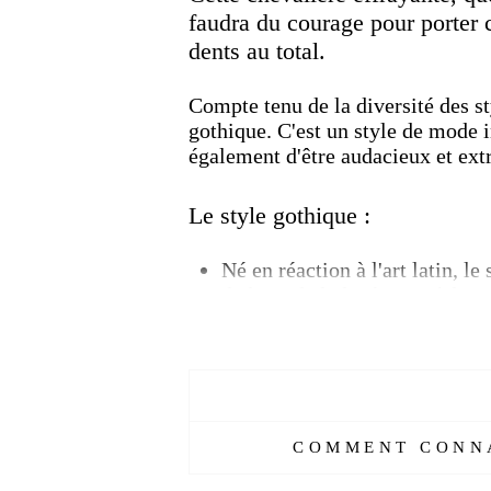
faudra du courage pour porter 
dents au total.
Compte tenu de la diversité des st
gothique.
C'est un style de mode in
également d'être audacieux et ext
Le style gothique :
Né en réaction à l'art latin, le
de l'art, de la littérature à la
l'Angleterre, l'Espagne et la 
œuvres littéraires et des imag
aujourd'hui le style vestimenta
Visitez notre collection "
Chevali
COMMENT CONNA
Caractéristiques :