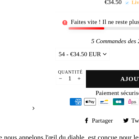
□
€34.50
Prix
Liv
régul
Faites vite ! Il ne reste pl
5
Commandes des 24
QUANTITÉ
AJOU
−
+
Paiement sécuris
Partager
Partager
Tw
sur
Faceboo
ue nous appelons l'œil du diable, est conçue pour 