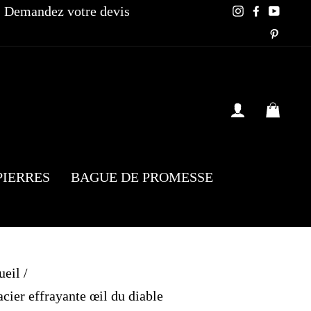
Demandez votre devis
Instagram
Faceboo
YouT
Pinte
SE CONN
PAN
PIERRES
BAGUE DE PROMESSE
ueil
/
ier effrayante œil du diable