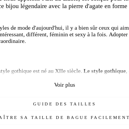
ce bijou légendaire avec la pierre d'agate en forme
yles de mode d'aujourd'hui, il y a bien sûr ceux qui aime
téressant, différent, féminin et sexy à la fois.
Adopter 
raordinaire.
 style gothique est né au XIIe siècle.
Le style gothique
,
 peinture, de l'architecture à la musique, s'est poursuivi
France jusqu'au XVIe siècle.
Vous pouvez souvent voir de
Voir plus
es de cette période dans ces pays.
Les femmes et les 
ire apparaissent dans les rues.
GUIDE DES TAILLES
ère Gothique
" pour découvrir nos autres modèles !
ÎTRE SA TAILLE DE BAGUE FACILEMENT