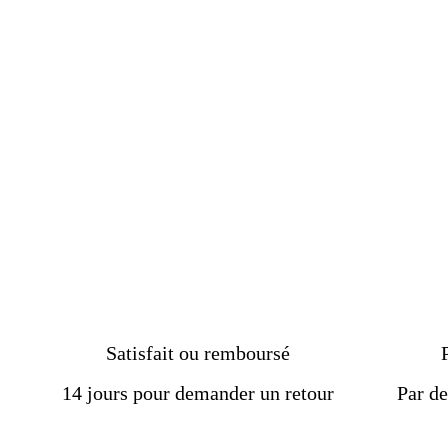
acier effrayante œil du
diable
€34.50
Satisfait ou remboursé
14 jours pour demander un retour
Par de