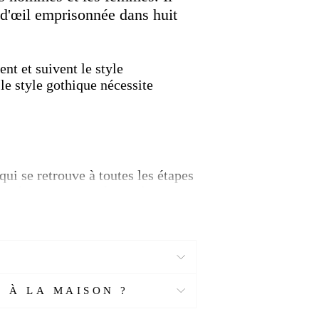
 d'œil emprisonnée dans huit
nt et suivent le style
le style gothique nécessite
 qui se retrouve à toutes les étapes
 dans les pays européens tels que
s structures, de la musique, des
hommes
qui adoptent encore
 À LA MAISON ?