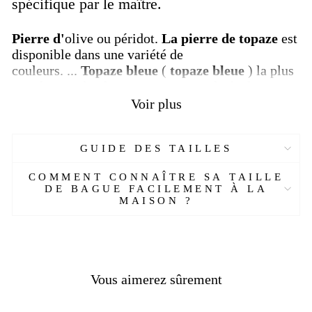
spécifique par le maître.
Pierre d'
olive ou péridot.
La pierre de topaze
est
disponible dans une variété de
couleurs. ...
Topaze
bleue
(
topaze bleue
) la plus
populaire et la plus couramment utilisée d.
La
pierre de topaze
, connue comme l'une des pierres
Voir plus
les plus fortes et les plus puissantes, est bonne
pour de nombreuses maladies.
GUIDE DES TAILLES
Plus de détails :
COMMENT CONNAÎTRE SA TAILLE
SKU :
ETE049
-EPHE
DE BAGUE FACILEMENT À LA
MAISON ?
Matière :
A
rgent 925
Pierre :
Zircon, topaze bleue
Genre :
Homme
Couleur :
Argent
Poids :
19 gr
Vous aimerez sûrement
Livraison
OFFERTE
Délais de livraison :
2 semaines