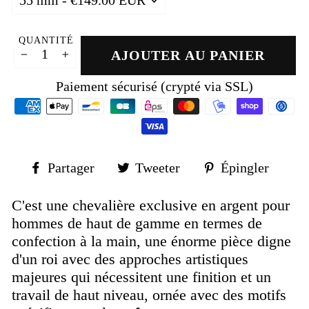
QUANTITÉ
AJOUTER AU PANIER
−
+
Paiement sécurisé (crypté via SSL)
Partager
Tweeter
Épin
Partager
Tweeter
Épingler
sur
sur
sur
Facebook
Twitter
Pinte
C'est une chevalière exclusive en argent
pour
hommes de haut de gamme en termes de
confection à la main, une énorme pièce digne
d'un roi avec des approches artistiques
majeures qui nécessitent une finition et un
travail de haut niveau, ornée avec des motifs