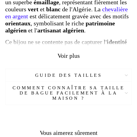
un superbe
émaillage
, représentant fièrement les
couleurs
vert
et
blanc
de l'Algérie. La
chevalière
en argent
est délicatement gravée avec des motifs
orientaux
, symbolisant le riche
patrimoine
algérien
et l'
artisanat algérien
.
Ce bijou ne se contente pas de capturer l'
identité
algérienne
et le
patriotisme
; il offre également
Voir plus
une touche personnelle grâce à la possibilité de
personnalisation des initiales
. Parfait pour ceux
qui souhaitent afficher leur
héritage culturel
avec
GUIDE DES TAILLES
élégance et fierté, cette
chevalière pour hommes
est un symbole fort du
style maghrébin
.
COMMENT CONNAÎTRE SA TAILLE
DE BAGUE FACILEMENT À LA
Que ce soit pour une occasion spéciale ou comme
MAISON ?
cadeau, cette
bague algérienne
est une pièce de
bijouterie artisanale
qui allie tradition et
modernité. Profitez de la
livraison offerte
et
recevez votre bijou personnalisé sous un délai de 2
semaines.
Vous aimerez sûrement