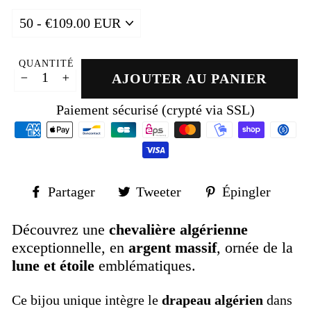
QUANTITÉ
AJOUTER AU PANIER
−
+
Paiement sécurisé (crypté via SSL)
Partager
Tweeter
Épin
Partager
Tweeter
Épingler
sur
sur
sur
Facebook
Twitter
Pinte
Découvrez une
chevalière algérienne
exceptionnelle, en
argent massif
, ornée de la
lune et étoile
emblématiques.
Ce bijou unique intègre le
drapeau algérien
dans