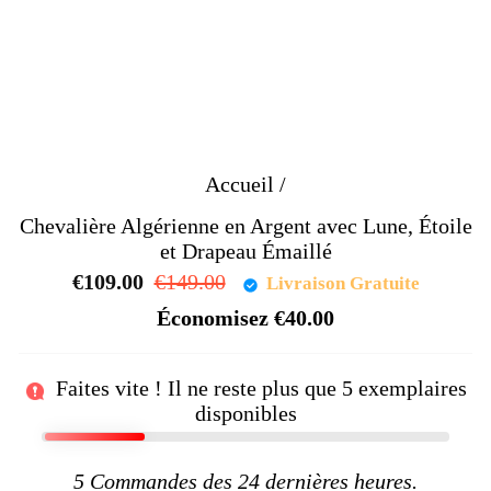
Accueil
/
Chevalière Algérienne en Argent avec Lune, Étoile
et Drapeau Émaillé
€109.00
Prix
€149.00
Prix
Livraison Gratuite
régulier
réduit
Économisez
€40.00
Faites vite ! Il ne reste plus que
5
exemplaires
disponibles
5
Commandes des 24 dernières heures.