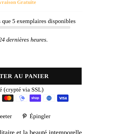
vraison Gratuite
ier
us que
5
exemplaires disponibles
 dernières heures.
TER AU PANIER
é (crypté via SSL)
Tweeter
Épingler
eeter
Épingler
sur
sur
k
Twitter
Pinterest
taire et la beauté intemporelle