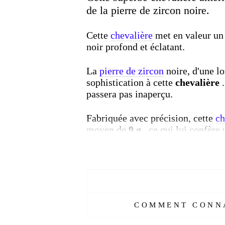
de la pierre de zircon noire.
Cette
chevalière
met en valeur un 
noir profond et éclatant.
La
pierre de zircon
noire, d'une l
sophistication à cette
chevalière
passera pas inaperçu.
Fabriquée avec précision, cette
ch
moyen de
9 g
, ce qui lui confère 
Que vous soyez fier de votre serv
l'armée américaine
, cette
cheval
de mode unique qui complétera vot
Ajoutez cette superbe
chevaliere
COMMENT CONNA
admiration pour l'armée américai