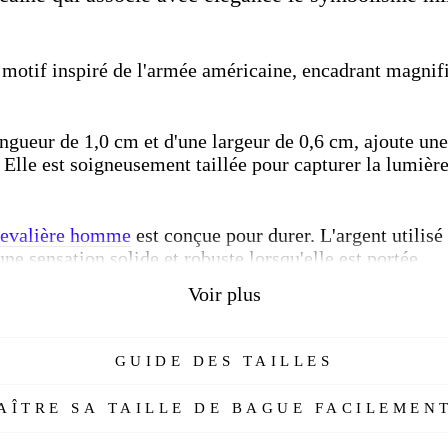
motif inspiré de l'armée américaine, encadrant magnifi
ongueur de 1,0 cm et d'une largeur de 0,6 cm, ajoute un
.
Elle est soigneusement taillée pour capturer la lumière 
evalière homme
est conçue pour durer.
L'argent utilisé
une sensation solide et robuste lorsqu'elle est portée.
Voir plus
ice militaire ou que vous souhaitiez simplement
affich
ière en argent
est le choix idéal.
Elle est à la fois un s
re style avec une touche distinctive.
GUIDE DES TAILLES
 américaine
à votre collection et laissez-la témoigner 
ÎTRE SA TAILLE DE BAGUE FACILEMENT
ne.