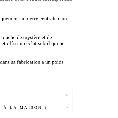
quement la pierre centrale d'un
e touche de mystère et de
et offrir un éclat subtil qui ne
 dans sa fabrication a un poids
er votre admiration pour
ymbole de fierté et un accessoire
de votre engagement et de votre
 À LA MAISON ?