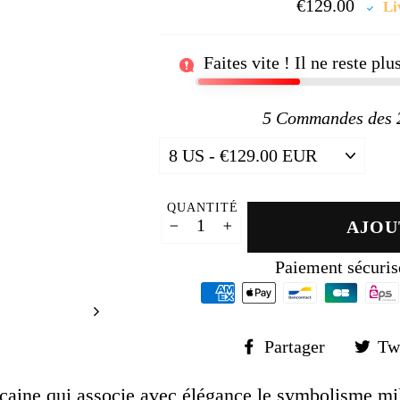
□
€129.00
Prix
Li
régul
Faites vite ! Il ne reste pl
5
Commandes des 24
QUANTITÉ
AJOU
−
+
Paiement sécuris
Partager
Partager
Tw
sur
Faceboo
caine qui associe avec élégance le symbolisme mili