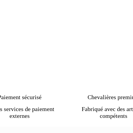
5.
nes
Paiement sécurisé
Chevalières prem
s services de paiement
Fabriqué avec des art
externes
compétents