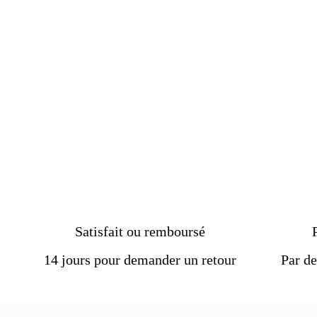
Fabriqué en argent sterling 92
pierre de zircon noire
Poids approximatif de 9 g.
Pierre :
Zircone
€129.00
Taille :
8-12 mm
Livraison
OFFRE
Délais de livraison :
2 semai
Satisfait ou remboursé
14 jours pour demander un retour
Par de