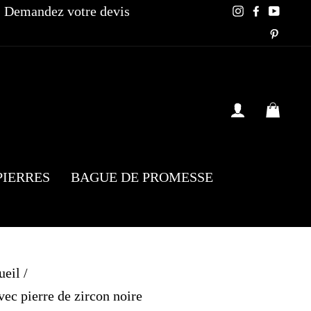
Demandez votre devis
Instagram
Faceboo
YouT
Pinte
SE CONN
PAN
PIERRES
BAGUE DE PROMESSE
ueil
/
ec pierre de zircon noire