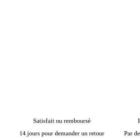
Chevalière homme argent
avec Lapis Lazuli 12*14
mm (9 gr)
Prix
€99.00
Prix
€94.50
régulier
réduit
Satisfait ou remboursé
14 jours pour demander un retour
Par de