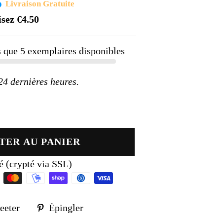
rix
Livraison Gratuite
éduit
isez
€4.50
us que
5
exemplaires disponibles
 dernières heures.
TER AU PANIER
é (crypté via SSL)
Tweeter
Épingler
eeter
Épingler
sur
sur