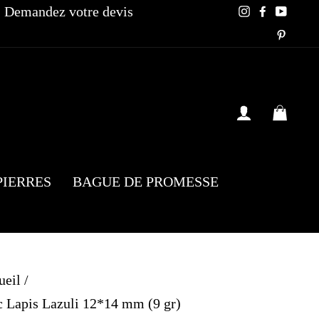
Demandez votre devis
Instagram
Faceboo
YouT
Pinte
SE CONN
PAN
PIERRES
BAGUE DE PROMESSE
ueil
/
 Lapis Lazuli 12*14 mm (9 gr)