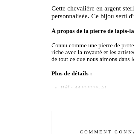
Cette chevalière en argent ster
personnalisée. Ce bijou serti d
À propos de la pierre de lapis-la
Connu comme une pierre de protect
riche avec la royauté et les artist
de tout ce que nous aimons dans 
Plus de détails :
Réf :
44302976-AL
Matière :
Argent
Genre :
Homme
Pierre :
lapis-lazuli
Poids :
9 gr
Couleur :
Argent
Taille :
52-70 mm
COMMENT CONNA