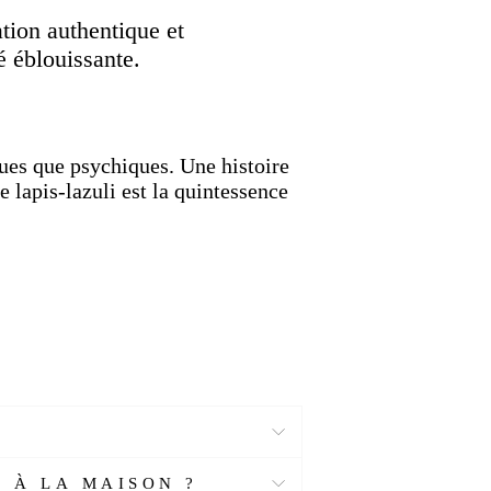
k
Twitter
Pinterest
ation authentique et
é éblouissante.
ques que psychiques.
Une histoire
e lapis-lazuli est la quintessence
 À LA MAISON ?