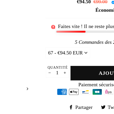
□
€94.50
Prix
€99.00
P
régulier
r
Économ
Faites vite ! Il ne reste pl
5
Commandes des 24
QUANTITÉ
AJOU
−
+
Paiement sécuris
Partager
Partager
Tw
sur